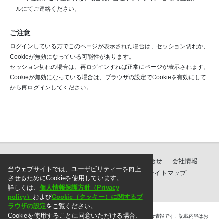
ルにてご連絡ください。
ご注意
ログインしている方でこのページが表示された場合は、セッション切れか、
Cookieが無効になっている可能性があります。
セッション切れの場合は、再ログインすれば正常にページが表示されます。
Cookieが無効になっている場合は、ブラウザの設定でCookieを有効にして
から再ログインしてください。
製品紹介
ダウンロード
サポート・お問合せ
会社情報
当ウェブサイトでは、ユーザビリティーを向上
個人情報保護方針
ご注文に際して
サイトマップ
させるためにCookieを使用しています。
詳しくは、
個人情報保護方針（Privacy
policy）
および
Cookie（クッキー）に関するブ
ラウザの設定
をご覧ください。
Cookieを使用することに同意いただける場合、
＊. 本ウェブサイト上に掲載されている情報は、掲載した時点での情報です。記載内容はお