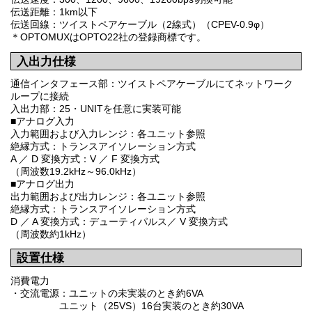
伝送距離：1km以下
伝送回線：ツイストペアケーブル（2線式）（CPEV-0.9φ）
＊OPTOMUXはOPTO22社の登録商標です。
入出力仕様
通信インタフェース部：ツイストペアケーブルにてネットワーク
ループに接続
入出力部：25・UNITを任意に実装可能
■アナログ入力
入力範囲および入力レンジ：各ユニット参照
絶縁方式：トランスアイソレーション方式
A ／ D 変換方式：V ／ F 変換方式
（周波数19.2kHz～96.0kHz）
■アナログ出力
出力範囲および出力レンジ：各ユニット参照
絶縁方式：トランスアイソレーション方式
D ／ A 変換方式：デューティパルス／ V 変換方式
（周波数約1kHz）
設置仕様
消費電力
・交流電源：ユニットの未実装のとき約6VA
ユニット（25VS）16台実装のとき約30VA