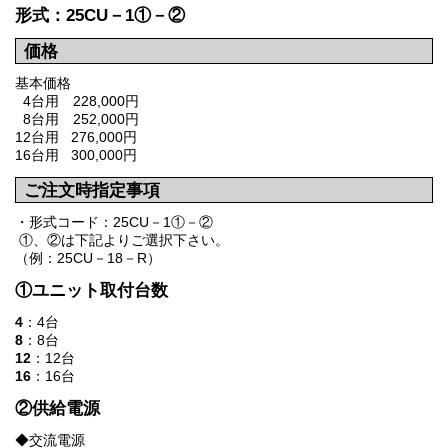
形式：25CU－1①－②
価格
基本価格
4台用 228,000円
8台用 252,000円
12台用 276,000円
16台用 300,000円
ご注文時指定事項
・形式コード：25CU－1①－②
①、②は下記よりご選択下さい。
（例：25CU－18－R）
①ユニット取付台数
4
：4台
8
：8台
12
：12台
16
：16台
②供給電源
◆交流電源