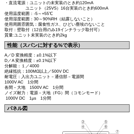
・直流電源：ユニットの未実装のとき約120mA
ユニット（25VS）16台実装のとき約600mA
使用温度範囲：-5～+55℃
使用湿度範囲：30～90%RH（結露しないこと）
使用周囲雰囲気：腐食性ガス、ひどい塵埃のないこと
取付：壁取付（12台用のみ19インチラック取付可）
質量:ユニット未実装のとき約2kg
性能（スパンに対する%で表示）
A／D 変換精度：±0.1%以下
D／A 変換精度：±0.1%以下
分解能：１／4000
絶縁抵抗：100MΩ以上／500V DC
耐電圧：入出力ユニット－通信部－電源間
1000V AC 1分間
各間－大地 1500V AC 1分間
ノイズ耐力：電源－大地（FG）間（コモンモード）
1000V DC 1μs 1分間
パネル図