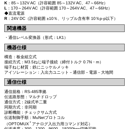
K
：85～132V AC（許容範囲 85～132V AC、47～66Hz）
L
：170～264V AC（許容範囲 170～264V AC、47～66Hz）
◆直流電源
R
：24V DC（許容範囲 ±10％、リップル含有率 10％p-p以下）
関連機器
・通信レベル変換器（形式：LK1）
機器仕様
構造：板金組立式
接続方式：M3.5ねじ端子接続（締付トルク 0.7N・m）
端子ねじ材質：鉄にニッケルメッキ
アイソレーション：入出力ユニット－通信部－電源－大地間
通信仕様
通信規格：RS-485準拠
伝送路形態：マルチドロップ
通信方式：2線式半二重
同期方式：非同期
診断機能：チェックサム方式
伝送制御手順：MuNetプロトコル
＊
（OPTOMUX
アナログ入出力用コマンド対応）
伝送速度：300、1200、9600、19200bps切換可能