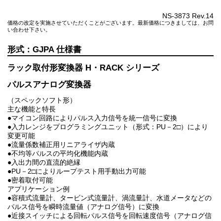
NS-3873 Rev.14
価格の改定を実施させていただくことがございます。最新価格につきましては、お問
い合わせ下さい。
GJPA
ラック取付形変換器 H・RACK シリーズ
パルスアナログ変換器
（スペックソフト形）
主な機能と特長
●マイコン回路によりパルス入力信号を統一信号に変換
●入力レンジをプログラミングユニット（形式：PU－2□）により
変更可能
●流量係数補正用リニアライザ内蔵
●不均等パルスの平均化機能内蔵
●入出力間の直流的絶縁
●PU－2□によりループテスト用手動出力可能
●密着取付可能
アプリケーション例
●容積式流量計、タービン式流量計、渦流量計、水道メータなどの
パルス信号を瞬時流量値（アナログ信号）に変換
●近接スイッチによる回転パルス信号を回転速度信号（アナログ信