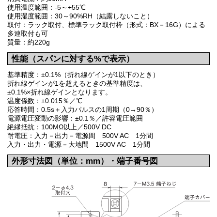
使用温度範囲：-5～+55℃
使用湿度範囲：30～90%RH（結露しないこと）
取付：ラック取付、標準ラック取付枠（形式：BX－16G）による
多連取付も可
質量：約220g
性能（スパンに対する%で表示）
基準精度：±0.1%（折れ線ゲインが1以下のとき）
折れ線ゲインが1を超えるときの基準精度は、
±0.1%×折れ線ゲインとなります。
温度係数：±0.015％／℃
応答時間：0.5s＋入力パルスの1周期（0→90％）
電源電圧変動の影響：±0.1％／許容電圧範囲
絶縁抵抗：100MΩ以上／500V DC
耐電圧：入力－出力－電源間 500V AC 1分間
入力・出力・電源－大地間 1500V AC 1分間
外形寸法図（単位：mm）・端子番号図