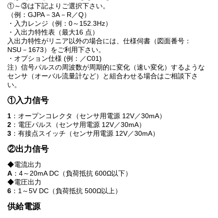
①～③は下記よりご選択下さい。
（例：GJPA－3A－R／Q）
・入力レンジ（例：0～152.3Hz）
・入出力特性表（最大16 点）
入出力特性がリニア以外の場合には、仕様伺書（図面番号：
NSU－1673）をご利用下さい。
・オプション仕様 (例：／C01)
注）信号パルスの周波数が周期的に変化（速い変化）するような
センサ（オーバル流量計など）と組合わせる場合はご相談下さ
い。
①入力信号
1
：オープンコレクタ（センサ用電源 12V／30mA）
2
：電圧パルス（センサ用電源 12V／30mA）
3
：有接点スイッチ（センサ用電源 12V／30mA）
②出力信号
◆電流出力
A
：4～20mA DC（負荷抵抗 600Ω以下）
◆電圧出力
6
：1～5V DC（負荷抵抗 500Ω以上）
供給電源