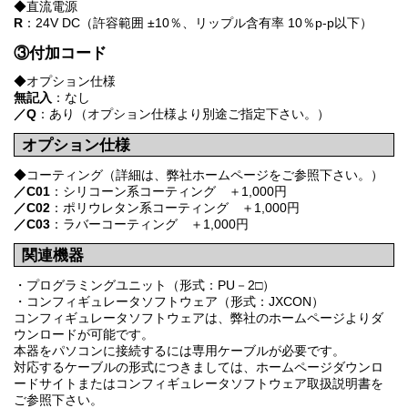
◆直流電源
R
：24V DC（許容範囲 ±10％、リップル含有率 10％p-p以下）
③付加コード
◆オプション仕様
無記入
：なし
／Q
：あり（オプション仕様より別途ご指定下さい。）
オプション仕様
◆コーティング（詳細は、弊社ホームページをご参照下さい。）
／C01
：シリコーン系コーティング ＋1,000円
／C02
：ポリウレタン系コーティング ＋1,000円
／C03
：ラバーコーティング ＋1,000円
関連機器
・プログラミングユニット（形式：PU－2□）
・コンフィギュレータソフトウェア（形式：JXCON）
コンフィギュレータソフトウェアは、弊社のホームページよりダ
ウンロードが可能です。
本器をパソコンに接続するには専用ケーブルが必要です。
対応するケーブルの形式につきましては、ホームページダウンロ
ードサイトまたはコンフィギュレータソフトウェア取扱説明書を
ご参照下さい。