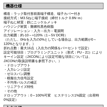
機器仕様
構造：ラック取付形前面端子構造、端子カバー付き
接続方式：M3.5ねじ端子接続（締付トルク 0.8N･m）
端子ねじ材質：鉄にニッケルメッキ
ハウジング材質：難燃性黒色樹脂
アイソレーション：入力－出力－電源間
出力範囲：約-10～+120%（1～5V DC時）
（ただし、0Hzを入力の0%としている場合は、出力範囲が0～
120%となります。）
折れ点数：最大16点（入出力の関係をパーセントで設定）
設定可能項目：プログラミングユニット（形式：PU－2□）により
キーイン設定（JXCONにより設定可能な項目については、
JXCONの取扱説明書を参照下さい。）
・ドロップアウト
・入力レンジ設定
・ゼロスパン調整
・模擬出力信号設定
・不均等パルスの補正
・リニアライズ特性
・その他
ドロップアウト：0～100%可変 ヒステリシス1%固定（出荷時
0%設定）