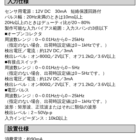
入力仕様
センサ用電源：12V DC 30mA 短絡保護回路付
パルス幅：20Hz未満のときは10ms以上
20Hz以上のときはデューティ比が20～80%
製作可能な入力バイアス範囲：入力スパンの3倍以下
■オープンコレクタ
周波数レンジ：0～0.01Hzから0～25kHz
（指定のない場合、出荷時設定値は0～1kHzです。）
検出電圧／電流：約12V DC／3mA
検出レベル：オン800Ω／2V以下、オフ1.2kΩ／3.6V以上
■有接点スイッチ
周波数レンジ：0～0.01Hzから0～5Hz
（指定のない場合、出荷時設定値は0～5Hzです。）
検出電圧／電流：約12V DC／3mA
検出レベル：オン800Ω／2V以下、オフ1.2kΩ／3.6V以上
■電圧パルス
周波数レンジ：0～0.01Hzから0～25kHz
（指定のない場合、出荷時設定値は0～1kHzです。）
波形：矩形波、正弦波またはそれに類似の波形
検出レベル：2～50Vp-p
入力インピーダンス：10kΩ以上
設置仕様
消費電流：約90mA