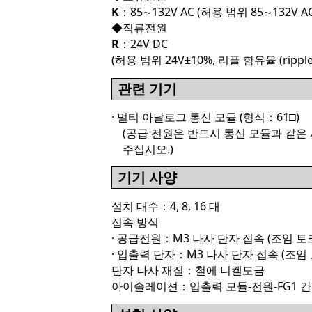
K
：85∼132V AC (허용 범위 85∼132V AC
◆직류전원
R
：24V DC
(허용 범위 24V±10%, 리플 함유율 (ripple
관련 기기
· 멀티 아날로그 통신 모듈 (형식：61□)
(공급 전원은 반드시 통신 모듈과 같은
주십시오.)
기기 사양
설치 대수：4, 8, 16 대
접속 방식
· 공급전원：M3 나사 단자 접속 (조임 토크 
· 입출력 단자：M3 나사 단자 접속 (조임 토
단자 나사 재질：철에 니켈도금
아이솔레이션：입출력 모듈-전원-FG1 간