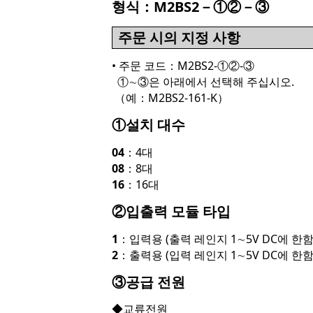
형식：M2BS2－①②－③
주문 시의 지정 사항
• 주문 코드：M2BS2-①②-③
①∼③은 아래에서 선택해 주십시오.
（예：M2BS2-161-K）
①설치 대수
04
：4대
08
：8대
16
：16대
②입출력 모듈 타입
1
：입력용 (출력 레인지 1∼5V DC에 한함
2
：출력용 (입력 레인지 1∼5V DC에 한함
③공급 전원
◆교류전원