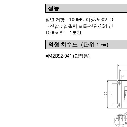
성능
절연 저항：100MΩ 이상/500V DC
내전압：입출력 모듈-전원-FG1 간
1000V AC 1분간
외형 치수도（단위：㎜）
■M2BS2-041 (입력용)