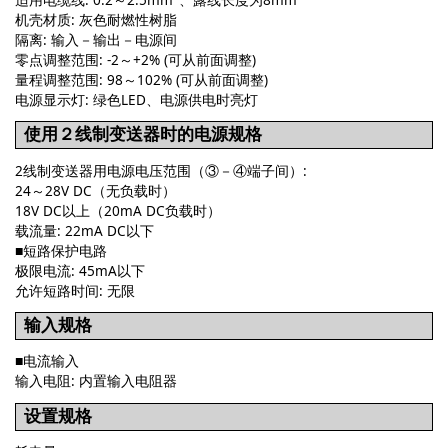
机壳材质: 灰色耐燃性树脂
隔离: 输入－输出－电源间
零点调整范围: -2～+2% (可从前面调整)
量程调整范围: 98～102% (可从前面调整)
电源显示灯: 绿色LED、电源供电时亮灯
使用２线制变送器时的电源规格
2线制变送器用电源电压范围（③－④端子间）:
24～28V DC（无负载时）
18V DC以上（20mA DC负载时）
载流量: 22mA DC以下
■短路保护电路
极限电流: 45mA以下
允许短路时间: 无限
输入规格
■电流输入
输入电阻: 内置输入电阻器
设置规格