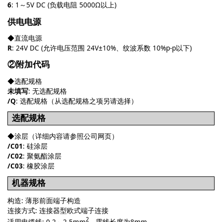
6
: 1～5V DC (负载电阻 5000Ω以上)
供电电源
◆直流电源
R
: 24V DC (允许电压范围 24V±10%、纹波系数 10%p-p以下)
②附加代码
◆选配规格
未填写
: 无选配规格
/Q
: 选配规格（从选配规格之项另请选择）
选配规格
◆涂层（详细内容请参照公司网页）
/C01
: 硅涂层
/C02
: 聚氨酯涂层
/C03
: 橡胶涂层
机器规格
构造: 薄形前面端子构造
连接方式: 连接器型欧式端子连接
2
适用电缆线: 0.2～2.5mm
、露线长度为8mm