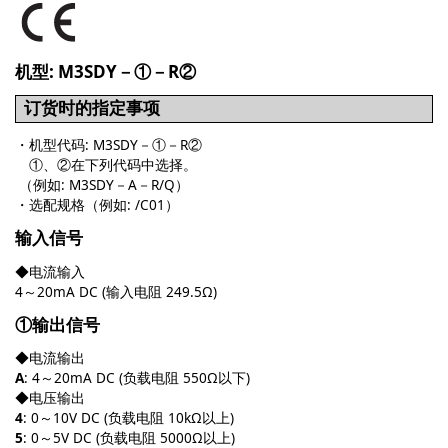
机型: M3SDY－①－R②
订货时的指定事项
・机型代码: M3SDY－①－R②
①、②在下列代码中选择。
（例如: M3SDY－A－R/Q）
・选配规格（例如: /C01）
输入信号
◆电流输入
4～20mA DC (输入电阻 249.5Ω)
①输出信号
◆电流输出
A
: 4～20mA DC (负载电阻 550Ω以下)
◆电压输出
4
: 0～10V DC (负载电阻 10kΩ以上)
5
: 0～5V DC (负载电阻 5000Ω以上)