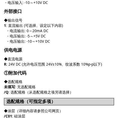
・电压输入: -10～+10V DC
外部接口
◆输出信号
1
: 直流输出 (可选择、设定以下内容)
・电流输出: 0～20mA DC
・电压输出: -5～+5V DC
・电压输出: -10～+10V DC
供电电源
◆直流电源
R
: 24V DC (允许电压范围 24V±10%、纹波系数 10%p-p以下)
①附加代码
◆选配规格
未填写
: 无选配规格
/Q
: 选配规格（从选配规格之项另请选择）
选配规格（可指定多项）
◆涂层（详细内容请参照公司网页）
/C01
: 硅涂层