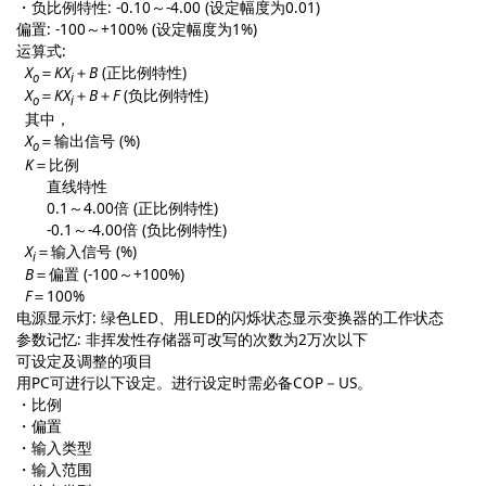
・负比例特性: -0.10～-4.00 (设定幅度为0.01)
偏置: -100～+100% (设定幅度为1%)
运算式:
X
＝
KX
＋
B
(正比例特性)
o
i
X
＝
KX
＋
B
＋
F
(负比例特性)
o
i
其中，
X
＝输出信号 (%)
o
K
＝比例
直线特性
0.1～4.00倍 (正比例特性)
-0.1～-4.00倍 (负比例特性)
X
＝输入信号 (%)
i
B
＝偏置 (-100～+100%)
F
＝100%
电源显示灯: 绿色LED、用LED的闪烁状态显示变换器的工作状态
参数记忆: 非挥发性存储器可改写的次数为2万次以下
可设定及调整的项目
用PC可进行以下设定。进行设定时需必备COP－US。
・比例
・偏置
・输入类型
・输入范围