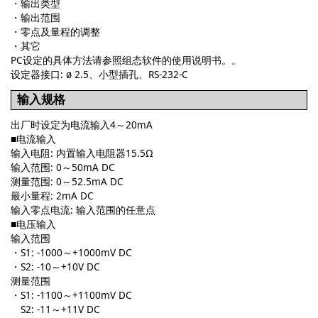
・输出类型
・输出范围
・零点及量程的调整
・其它
PC设定的具体方法请参照组态软件的使用说明书。。
设定器接口: ø 2.5、小型插孔、RS-232-C
输入规格
出厂时设定为电流输入4～20mA
■电流输入
输入电阻: 内置输入电阻器15.5Ω
输入范围: 0～50mA DC
测量范围: 0～52.5mA DC
最小量程: 2mA DC
输入零点电流: 输入范围的任意点
■电压输入
输入范围
・S1: -1000～+1000mV DC
・S2: -10～+10V DC
测量范围
・S1: -1100～+1100mV DC
S2: -11～+11V DC