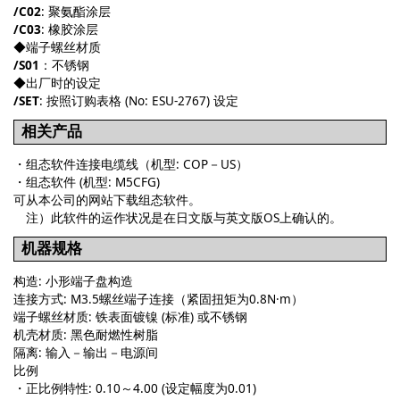
/C02
: 聚氨酯涂层
/C03
: 橡胶涂层
◆端子螺丝材质
/S01
：不锈钢
◆出厂时的设定
/SET
: 按照订购表格 (No: ESU-2767) 设定
相关产品
・组态软件连接电缆线（机型: COP－US）
・组态软件 (机型: M5CFG)
可从本公司的网站下载组态软件。
注）此软件的运作状况是在日文版与英文版OS上确认的。
机器规格
构造: 小形端子盘构造
连接方式: M3.5螺丝端子连接（紧固扭矩为0.8N·m）
端子螺丝材质: 铁表面镀镍 (标准) 或不锈钢
机壳材质: 黑色耐燃性树脂
隔离: 输入－输出－电源间
比例
・正比例特性: 0.10～4.00 (设定幅度为0.01)