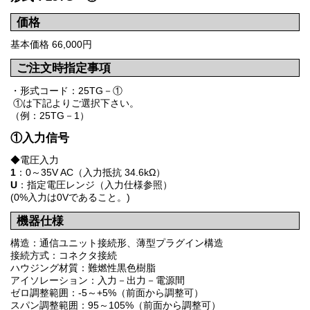
価格
基本価格 66,000円
ご注文時指定事項
・形式コード：25TG－①
①は下記よりご選択下さい。
（例：25TG－1）
①入力信号
◆電圧入力
1
：0～35V AC（入力抵抗 34.6kΩ）
U
：指定電圧レンジ（入力仕様参照）
(0%入力は0Vであること。)
機器仕様
構造：通信ユニット接続形、薄型プラグイン構造
接続方式：コネクタ接続
ハウジング材質：難燃性黒色樹脂
アイソレーション：入力－出力－電源間
ゼロ調整範囲：-5～+5%（前面から調整可）
スパン調整範囲：95～105%（前面から調整可）