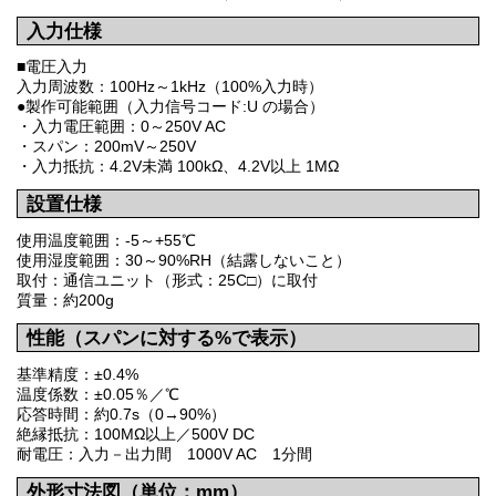
入力仕様
■電圧入力
入力周波数：100Hz～1kHz（100%入力時）
●製作可能範囲（入力信号コード:U の場合）
・入力電圧範囲：0～250V AC
・スパン：200mV～250V
・入力抵抗：4.2V未満 100kΩ、4.2V以上 1MΩ
設置仕様
使用温度範囲：-5～+55℃
使用湿度範囲：30～90%RH（結露しないこと）
取付：通信ユニット（形式：25C□）に取付
質量：約200g
性能（スパンに対する%で表示）
基準精度：±0.4%
温度係数：±0.05％／℃
応答時間：約0.7s（0→90%）
絶縁抵抗：100MΩ以上／500V DC
耐電圧：入力－出力間 1000V AC 1分間
外形寸法図（単位：mm）