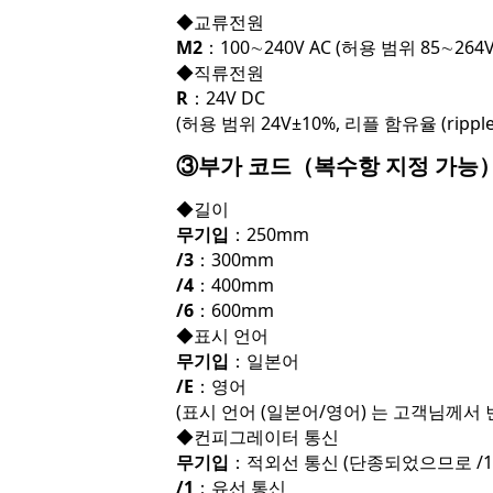
◆교류전원
M2
：100∼240V AC (허용 범위 85∼264V 
◆직류전원
R
：24V DC
(허용 범위 24V±10%, 리플 함유율 (ripple
③부가 코드（복수항 지정 가능
◆길이
무기입
：250mm
/3
：300mm
/4
：400mm
/6
：600mm
◆표시 언어
무기입
：일본어
/E
：영어
(표시 언어 (일본어/영어) 는 고객님께서 
◆컨피그레이터 통신
무기입
：적외선 통신 (단종되었으므로 /1
/1
：유선 통신