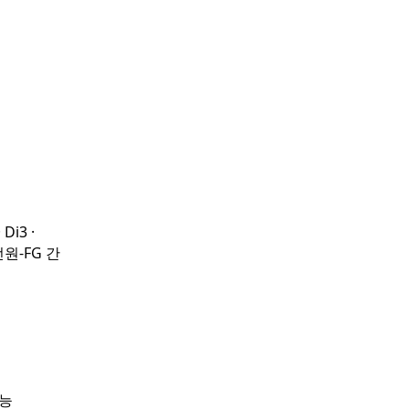
Di3 ·
-전원-FG 간
가능