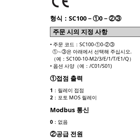
형식：SC100－①0－②③
주문 시의 지정 사항
• 주문 코드：SC100-①0-②③
①∼③은 아래에서 선택해 주십시오.
（예：SC100-10-M2/3/E/1/T/E1/Q）
• 옵션 사양（예：/C01/S01)
①접점 출력
1
：릴레이 접점
2
：포토 MOS 릴레이
Modbus 통신
0
：없음
②공급 전원