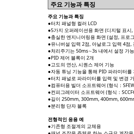
주요 기능과 특징
주요 기능과 특징
●터치 패널형 컬러 LCD
●5가지 오퍼레이션용 화면 (디지털 표시, 
●충실한 엔지니어링용 화면 (설정, 프로그
●유니버설 입력 2점, 아날로그 입력 4점, 접
●처리주기는 50ms∼3s 내에서 설정 가능 (제어
●PID 제어 블록이 2개
●고도의 연산, 시퀀스 제어 기능
●자동 튜닝 기능을 통해 PID 파라미터를
●터치 패널로 파라미터를 입력 및 변경 
●컴퓨터용 빌더 소프트웨어 (형식：SFEW
●컨피그레이터 소프트웨어 (형식：SCCFG
●길이 250mm, 300mm, 400mm, 
●분리형 단자 블록
전형적인 응용 예
●기존형 조절계의 교체용
●패널 조작을 주체로 하는 소규모 계장용