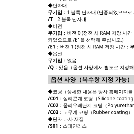
◆단자대
무기입
：1 블록 단자대 (단종되었으므로 
/T
：2 블록 단자대
◆버전
무기입
：버전 0 (정전 시 RAM 저장 시간
되었으므로 /E1을 선택해 주십시오.)
/E1
：버전 1 (정전 시 RAM 저장 시간：
◆옵션
무기입
：없음
/Q
：있음（옵션 사양에서 별도로 지정해
옵션 사양（복수항 지정 가능）
◆코팅（상세한 내용은 당사 홈페이지를
/C01
：실리콘계 코팅（Silicone coatin
/C02
：폴리우레탄계 코팅（Polyurethane
/C03
：고무계 코팅（Rubber coating）
◆단자 나사 재질
/S01
：스테인리스