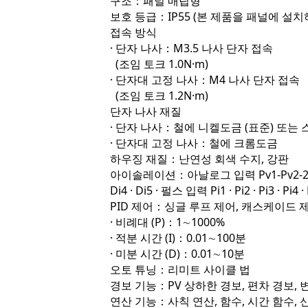
구조：패널 매립형
보호 등급：IP55 (본 제품을 패널에 설
접속 방식
· 단자 나사：M3.5 나사 단자 접속
(조임 토크 1.0N·m)
· 단자대 고정 나사：M4 나사 단자 접속
(조임 토크 1.2N·m)
단자 나사 재질
· 단자 나사：철에 니켈도금 (표준) 또는
· 단자대 고정 나사：철에 크롬도금
하우징 재질：난연성 회색 수지, 강판
아이솔레이션：아날로그 입력 Pv1-Pv2-2선식 트랜스
Di4 · Di5 · 펄스 입력 Pi1 · Pi2 · Pi3 
PID 제어：싱글 루프 제어, 캐스케이드 
· 비례대 (P)：1∼1000%
· 적분 시간 (I)：0.01∼100분
· 미분 시간 (D)：0.01∼10분
오토 튜닝：리미트 사이클 법
경보 기능：PV 상하한 경보, 편차 경보, 
연산 기능：사칙 연산, 함수, 시간 함수, 