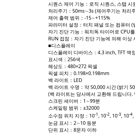
시퀀스 제어 기능：로직 시퀀스, 스탭 시퀀스
처리주기：50ms∼3s (제어주기는 처리주기의 1, 
제어 출력 범위：-15∼+115%
파라미터 설정：터치 패널 또는 컴퓨터 (빌
자기 진단 기능：워치독 타이머로 CPU를
RUN 접점：자기 진단 기능에 의해 이상 
■디스플레이
디스플레이 디바이스：4.3 inch, TFT 액
표시색：256색
해상도：480×272 픽셀
픽셀 피치：0.198×0.198mm
백 라이트：LED
백 라이트 수명：약 50,000 시간 (밝기 50
(백 라이트는 당사에서 교환해 드립니다. 백
스크린 세이버：1∼99분
스케일링 범위：±32000
-1
-2
-3
-4
소수점 위치 지정：10
, 10
, 10
, 10
,
눈금 표시：2∼10 등분
단위 표시：8문자 이하