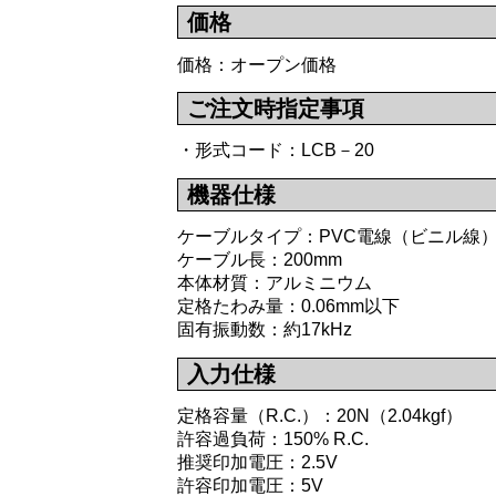
価格
価格：オープン価格
ご注文時指定事項
・形式コード：LCB－20
機器仕様
ケーブルタイプ：PVC電線（ビニル線）
ケーブル長：200mm
本体材質：アルミニウム
定格たわみ量：0.06mm以下
固有振動数：約17kHz
入力仕様
定格容量（R.C.）：20N（2.04kgf）
許容過負荷：150% R.C.
推奨印加電圧：2.5V
許容印加電圧：5V