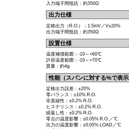
入力端子間抵抗：約350Ω
出力仕様
定格出力（R.O.）：1.5mV／V±20%
出力端子間抵抗：約350Ω
設置仕様
温度補償範囲：-10～+60℃
許容温度範囲：-10～+70℃
質量：約4g
性能（スパンに対する%で表示
定格出力誤差：±20%
零バランス：±10% R.O.
非直線性：±0.2% R.O.
ヒステリシス：±0.2% R.O.
繰返し性：±0.2% R.O.
零点の温度影響：±0.05% R.O.／℃
出力の温度影響：±0.05% LOAD／℃