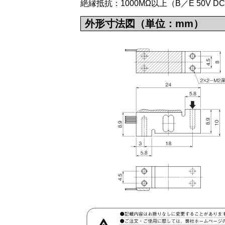
絶縁抵抗：1000MΩ以上（B／E 50V D
外形寸法図（単位：mm）