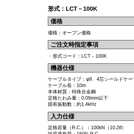
形式：LCT－100K
価格
価格：オープン価格
ご注文時指定事項
・形式コード：LCT－100K
機器仕様
ケーブルタイプ：φ9、4芯シールドケ
ケーブル長：10m
本体材質：特殊合金鋼
定格たわみ量：0.09mm以下
固有振動数：約1.4kHz
入力仕様
定格容量（R.C.）：100kN（10.2tf）
許容過負荷：150% R.C.