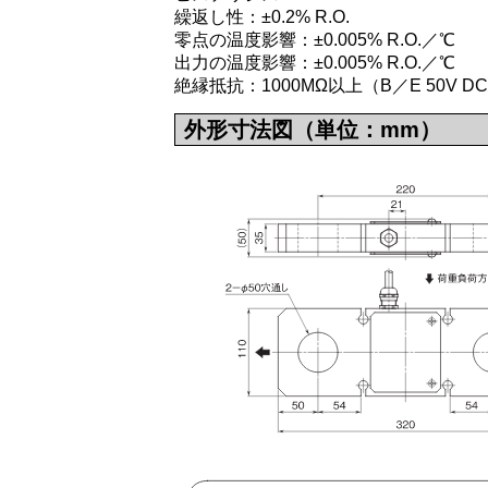
繰返し性：±0.2% R.O.
零点の温度影響：±0.005% R.O.／℃
出力の温度影響：±0.005% R.O.／℃
絶縁抵抗：1000MΩ以上（B／E 50V D
外形寸法図（単位：mm）