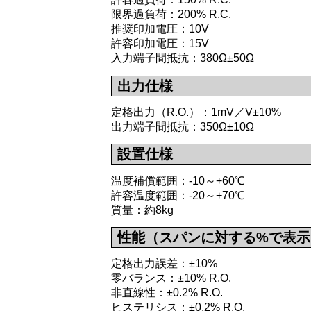
限界過負荷：200% R.C.
推奨印加電圧：10V
許容印加電圧：15V
入力端子間抵抗：380Ω±50Ω
出力仕様
定格出力（R.O.）：1mV／V±10%
出力端子間抵抗：350Ω±10Ω
設置仕様
温度補償範囲：-10～+60℃
許容温度範囲：-20～+70℃
質量：約8kg
性能（スパンに対する%で表示
定格出力誤差：±10%
零バランス：±10% R.O.
非直線性：±0.2% R.O.
ヒステリシス：±0.2% R.O.