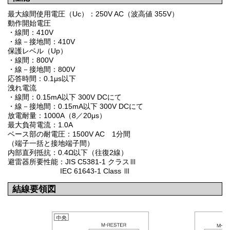
最大線間使用電圧（Uc）：250V AC（波高値 355V）
動作開始電圧
・線間：410V
・線－接地間：410V
保護レベル（Up）
・線間：800V
・線－接地間：800V
応答時間：0.1μs以下
洩れ電流
・線間：0.15mA以下 300V DCにて
・線－接地間：0.15mA以下 300V DCにて
放電耐量：1000A（8／20μs）
最大負荷電流：1.0A
ベース部の耐電圧：1500V AC 1分間
（端子一括と接地端子間）
内部直列抵抗：0.4Ω以下（往復2線）
避雷器所要性能：JIS C5381-1 クラスⅢ
IEC 61643-1 Class Ⅲ
結線要領図