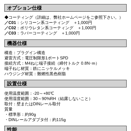
オプション仕様
◆コーティング（詳細は、弊社ホームページをご参照下さい。）
／C01
：シリコーン系コーティング ＋1,000円
／C02
：ポリウレタン系コーティング ＋1,000円
／C03
：ラバーコーティング ＋1,000円
機器仕様
構造：プラグイン構造
避雷方式：電圧制限形1ポートSPD
接続方式：M4ねじ端子接続（締付トルク 0.8N･m）
端子ねじ材質：鉄にニッケルメッキ
ハウジング材質：難燃性黒色樹脂
設置仕様
使用温度範囲：-20～+80℃
使用湿度範囲：30～90%RH（結露しないこと）
取付：壁またはDINレール取付
質量
・標準形：約90g
・DINレールアダプタ付：約115g
性能