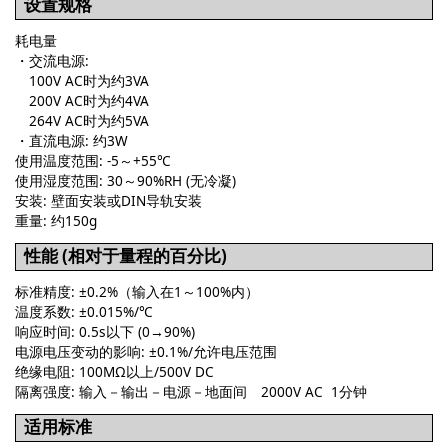
设置规格
耗电量
・交流电源:
100V AC时为约3VA
200V AC时为约4VA
264V AC时为约5VA
・直流电源: 约3W
使用温度范围: -5～+55℃
使用湿度范围: 30～90%RH (无冷凝)
安装: 壁面安装或DIN导轨安装
重量: 约150g
性能 (相对于量程的百分比)
标准精度: ±0.2%（输入在1～100%内）
温度系数: ±0.015%/℃
响应时间: 0.5s以下 (0→90%)
电源电压变动的影响: ±0.1%/允许电压范围
绝缘电阻: 100MΩ以上/500V DC
隔离强度: 输入－输出－电源－地面间 2000V AC 1分钟
适用标准