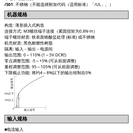
/S01
: 不锈钢（不能选择附加代码（适用标准）「/UL」。）
机器规格
构造: 薄形插入式构造
连接方式: M3螺丝端子连接（紧固扭矩为0.8N·m）
端子螺丝材质: 铁表面铬酸盐处理 (标准) 或不锈钢
机壳材质: 黑色耐燃性树脂
隔离: 输入－输出－电源间
输出范围: 0～110% (1～5V DC时)
零点调整范围: -5～+5% (可从前面调整)
量程调整范围: 95～105% (可从前面调整)
下限截止功能: 将约4～8%以下的输出钳制在0%
输入规格
■电流输入