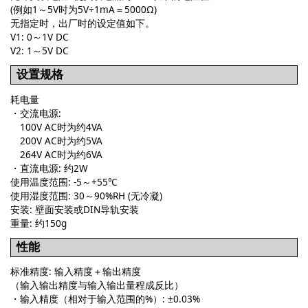
(例如1～5V时为5V÷1mA＝5000Ω)
无指定时，出厂时的设定值如下。
V1: 0～1V DC
V2: 1～5V DC
设置规格
耗电量
・交流电源:
100V AC时为约4VA
200V AC时为约5VA
264V AC时为约6VA
・直流电源: 约2W
使用温度范围: -5～+55℃
使用湿度范围: 30～90%RH (无冷凝)
安装: 壁面安装或DIN导轨安装
重量: 约150g
性能
标准精度: 输入精度＋输出精度
（输入输出精度与输入输出量程成反比）
・输入精度（相对于输入范围的%）: ±0.03%