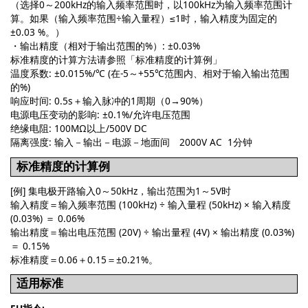
（选择0～200kHz的输入频率范围时，以100kHz为输入频率范围计
算。如果（输入频率范围÷输入量程）≤1时，输入精度为固定的
±0.03 %。）
・输出精度（相对于输出范围的%）: ±0.03%
标准精度的计算方法请参照「标准精度的计算例」
温度系数: ±0.015%/℃ (在-5～+55℃范围内、相对于输入输出范围
的%)
响应时间: 0.5s＋输入脉冲的1周期（0→90%）
电源电压变动的影响: ±0.1%/允许电压范围
绝缘电阻: 100MΩ以上/500V DC
隔离强度: 输入－输出－电源－地面间 2000V AC 1分钟
标准精度的计算例
[例] 集电极开路输入0～50kHz，输出范围为1～5V时
输入精度＝输入频率范围 (100kHz) ÷ 输入量程 (50kHz) × 输入精度
(0.03%) ＝ 0.06%
输出精度＝输出电压范围 (20V) ÷ 输出量程 (4V) × 输出精度 (0.03%)
＝ 0.15%
标准精度＝0.06＋0.15＝±0.21%。
适用标准