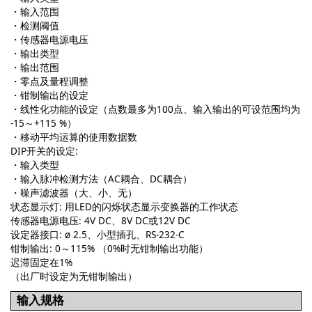
・输入范围
・检测阈值
・传感器电源电压
・输出类型
・输出范围
・零点及量程调整
・钳制输出的设定
・线性化功能的设定（点数最多为100点、输入输出的可设范围均为
-15～+115 %）
・移动平均运算的使用数据数
DIP开关的设定:
・输入类型
・输入脉冲检测方法（AC耦合、DC耦合）
・噪声滤波器（大、小、无）
状态显示灯: 用LED的闪烁状态显示变换器的工作状态
传感器电源电压: 4V DC、8V DC或12V DC
设定器接口: ø 2.5、小型插孔、RS-232-C
钳制输出: 0～115% （0%时无钳制输出功能）
迟滞固定在1%
（出厂时设定为无钳制输出）
输入规格