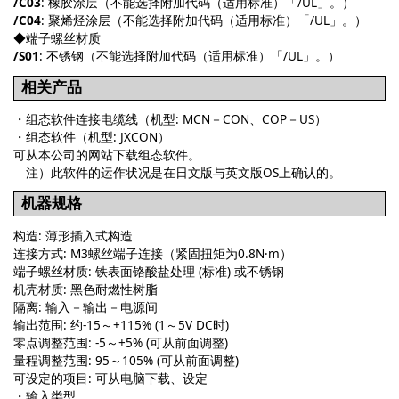
/C03
: 橡胶涂层（不能选择附加代码（适用标准）「/UL」。）
/C04
: 聚烯烃涂层（不能选择附加代码（适用标准）「/UL」。）
◆端子螺丝材质
/S01
: 不锈钢（不能选择附加代码（适用标准）「/UL」。）
相关产品
・组态软件连接电缆线（机型: MCN－CON、COP－US）
・组态软件（机型: JXCON）
可从本公司的网站下载组态软件。
注）此软件的运作状况是在日文版与英文版OS上确认的。
机器规格
构造: 薄形插入式构造
连接方式: M3螺丝端子连接（紧固扭矩为0.8N·m）
端子螺丝材质: 铁表面铬酸盐处理 (标准) 或不锈钢
机壳材质: 黑色耐燃性树脂
隔离: 输入－输出－电源间
输出范围: 约-15～+115% (1～5V DC时)
零点调整范围: -5～+5% (可从前面调整)
量程调整范围: 95～105% (可从前面调整)
可设定的项目: 可从电脑下载、设定
・输入类型