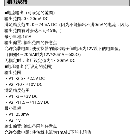
输出规格
■
电流输出（可设定的范围）
输出范围: 0～20mA DC
满足精度范围: 0～24mA DC（因为不能输出不满0mA的电流，因此
输出范围有时会达不到-15%。）
最小量程:1mA
输出偏置: 输出范围的任意点
允许负载电阻: 使变换器的输出端子间电压为12V以下的电阻值。
（例如4～20mA时为12V÷20mA＝600Ω）
无指定时，出厂设定值为4～20mA DC
■电压输出 (可设定的范围)
输出范围
・V1: -2.5～+2.5V DC
・V2: -10～+10V DC
满足精度范围
・V1: -3～+3V DC
・V2: -11.5～+11.5V DC
最小量程
・V1: 250mV
・V2: 1V
输出偏置: 输出范围的任意点
允许负载电阻: 使负载电流为1mA以下的电阻值