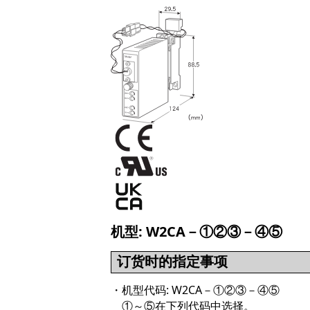
机型: W2CA－①②③－④⑤
订货时的指定事项
・机型代码: W2CA－①②③－④⑤
①～⑤在下列代码中选择。