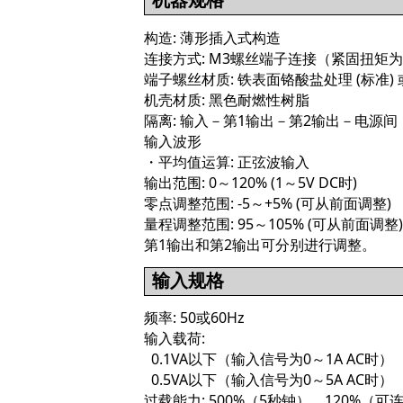
构造: 薄形插入式构造
连接方式: M3螺丝端子连接（紧固扭矩为0
端子螺丝材质: 铁表面铬酸盐处理 (标准)
机壳材质: 黑色耐燃性树脂
隔离: 输入－第1输出－第2输出－电源间
输入波形
・平均值运算: 正弦波输入
输出范围: 0～120% (1～5V DC时)
零点调整范围: -5～+5% (可从前面调整)
量程调整范围: 95～105% (可从前面调整)
第1输出和第2输出可分别进行调整。
输入规格
频率: 50或60Hz
输入载荷:
0.1VA以下（输入信号为0～1A AC时）
0.5VA以下（输入信号为0～5A AC时）
过载能力: 500%（5秒钟）、120%（可