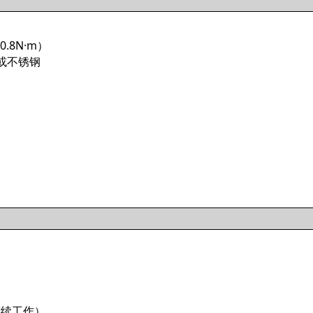
.8N·m）
 或不锈钢
连续工作）