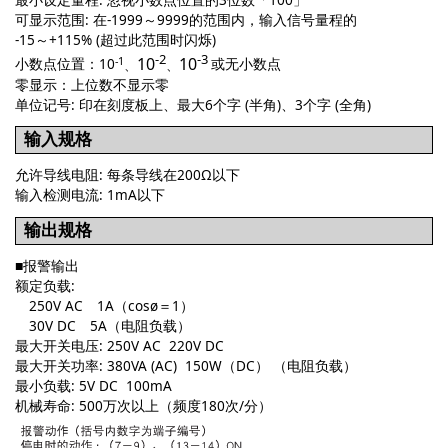
可显示范围: 在-1999～9999的范围内，输入信号量程的
-15～+115% (超过此范围时闪烁)
-2
-3
-1
10
10
小数点位置：10
或无小数点
、
、
零显示：上位数不显示零
单位记号: 印在刻度板上、最大6个字 (半角)、3个字 (全角)
输入规格
允许导线电阻: 每条导线在200Ω以下
输入检测电流: 1mA以下
输出规格
■报警输出
额定负载:
250V AC 1A（cosø＝1）
30V DC 5A（电阻负载）
最大开关电压: 250V AC 220V DC
最大开关功率: 380VA (AC) 150W（DC） （电阻负载）
最小负载: 5V DC 100mA
机械寿命: 500万次以上（频度180次/分）