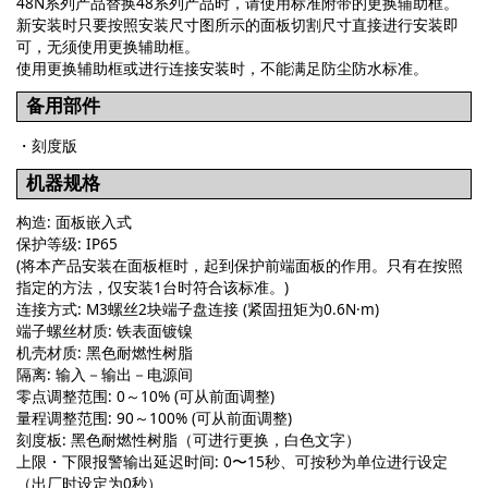
48N系列产品替换48系列产品时，请使用标准附带的更换辅助框。
新安装时只要按照安装尺寸图所示的面板切割尺寸直接进行安装即
可，无须使用更换辅助框。
使用更换辅助框或进行连接安装时，不能满足防尘防水标准。
备用部件
・刻度版
机器规格
构造: 面板嵌入式
保护等级: IP65
(将本产品安装在面板框时，起到保护前端面板的作用。只有在按照
指定的方法，仅安装1台时符合该标准。)
连接方式: M3螺丝2块端子盘连接 (紧固扭矩为0.6N·m)
端子螺丝材质: 铁表面镀镍
机壳材质: 黑色耐燃性树脂
隔离: 输入－输出－电源间
零点调整范围: 0～10% (可从前面调整)
量程调整范围: 90～100% (可从前面调整)
刻度板: 黑色耐燃性树脂（可进行更换，白色文字）
上限・下限报警输出延迟时间: 0〜15秒、可按秒为单位进行设定
（出厂时设定为0秒）