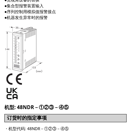
●集合型报警装置输入
●序列控制用模拟值报警接点
●机器发生异常时的报警
机型: 48NDR－①②③－④⑤
订货时的指定事项
・机型代码: 48NDR－①②③－④⑤