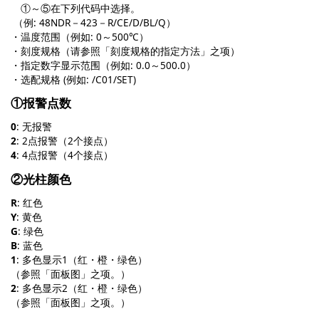
①～⑤在下列代码中选择。
（例: 48NDR－423－R/CE/D/BL/Q）
・温度范围（例如: 0～500℃）
・刻度规格（请参照「刻度规格的指定方法」之项）
・指定数字显示范围（例如: 0.0～500.0）
・选配规格 (例如: /C01/SET)
①报警点数
0
: 无报警
2
: 2点报警（2个接点）
4
: 4点报警（4个接点）
②光柱颜色
R
: 红色
Y
: 黄色
G
: 绿色
B
: 蓝色
1
: 多色显示1（红・橙・绿色）
（参照「面板图」之项。）
2
: 多色显示2（红・橙・绿色）
（参照「面板图」之项。）