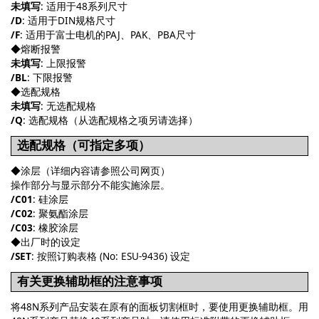
未填写
: 适用于48系列尺寸
/
D
: 适用于DIN规格尺寸
/
F
: 适用于富士电机的PAJ、PAK、PBA尺寸
◆熔断报警
未填写
: 上限报警
/BL
: 下限报警
◆选配规格
未填写
: 无选配规格
/Q
: 选配规格（从选配规格之项另请选择）
选配规格（可指定多项）
◆涂层（详细内容请参照公司网页）
操作部分与显示部分不能实施涂层。
/C01
: 硅涂层
/C02
: 聚氨酯涂层
/C03
: 橡胶涂层
◆出厂时的设定
/SET
: 按照订购表格 (No: ESU-9436) 设定
有关更换辅助框的注意事项
将48N系列产品安装在原有的面板切割框时，要使用更换辅助框。用