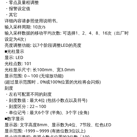
・零点及量程调整
・报警设定值
・其它
详细内容请参照使用说明书。
输入采样周期: 10次/s
输入采样数据的移动平均次数: 可选择1、2、4、8、16次（出厂时
设定为4次）
亮度调整功能: 以7个阶段调整LED的亮度
■光柱显示
显示: LED
光柱点数: 101
光柱显示尺寸: 长100mm、宽3.0mm
显示范围: 0～100 (无缩放功能)
(超过显示范围时，0%或100%位置的光柱将会闪烁)
刻度
・左右可配置不同的刻度
・刻度数值 : 最大4位 (包括小数点以及符号)
・刻度区分 : 22～100
・单位记号 : 最大6个字 (半角)、3个字 (全角)
■数字显示
显示器: 文字高度8mm、显示数为4位、7节段、红色LED
显示范围: -1999～9999 (有效位数3位以上)
最小设定量程: 忽视小数点位置的3位数「100」