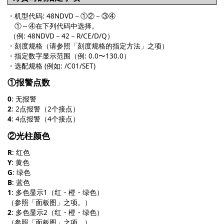
・机型代码: 48NDVD－①②－③④
①～④在下列代码中选择。
（例: 48NDVD－42－R/CE/D/Q）
・刻度规格（请参照「刻度规格的指定方法」之项）
・指定数字显示范围（例: 0.0〜130.0）
・选配规格 (例如: /C01/SET)
①报警点数
0
: 无报警
2
: 2点报警（2个接点）
4
: 4点报警（4个接点）
②光柱颜色
R
: 红色
Y
: 黄色
G
: 绿色
B
: 蓝色
1
: 多色显示1（红・橙・绿色）
（参照「面板图」之项。）
2
: 多色显示2（红・橙・绿色）
（参照「面板图」之项。）