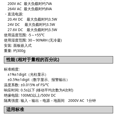
200V AC 最大负载时约7VA
264V AC 最大负载时约8VA
・直流电源:
20.4V DC 最大负载时约3.5W
24V DC 最大负载时约3.5W
27.6V DC 最大负载时约3.5W
使用温度范围: -5～+55℃
使用湿度范围: 30～90%RH (无冷凝)
安装: 面板嵌入式
重量: 约300g
性能 (相对于量程的百分比)
标准精度:
±1%±1digit（光柱显示）
±0.5%±1digit（数字显示、报警输出）
温度系数: ±0.015% of FS/℃
响应时间: 0.5s以下 (移动平均次数为4次时)
绝缘电阻: 100MΩ以上/500V DC
隔离强度: 输入－输出－电源－地面间 2000V AC 1分钟
适用标准