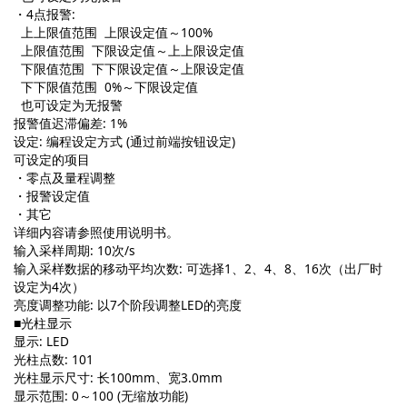
・4点报警:
上上限值范围 上限设定值～100%
上限值范围 下限设定值～上上限设定值
下限值范围 下下限设定值～上限设定值
下下限值范围 0%～下限设定值
也可设定为无报警
报警值迟滞偏差: 1%
设定: 编程设定方式 (通过前端按钮设定)
可设定的项目
・零点及量程调整
・报警设定值
・其它
详细内容请参照使用说明书。
输入采样周期: 10次/s
输入采样数据的移动平均次数: 可选择1、2、4、8、16次（出厂时
设定为4次）
亮度调整功能: 以7个阶段调整LED的亮度
■光柱显示
显示: LED
光柱点数: 101
光柱显示尺寸: 长100mm、宽3.0mm
显示范围: 0～100 (无缩放功能)