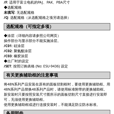
/
F
: 适用于富士电机的PAJ、PAK、PBA尺寸
◆选配规格
未填写
: 无选配规格
/Q
: 选配规格（从选配规格之项另请选择）
选配规格（可指定多项）
◆涂层（详细内容请参照公司网页）
操作部分与显示部分不能实施涂层。
/C01
: 硅涂层
/C02
: 聚氨酯涂层
/C03
: 橡胶涂层
◆出厂时的设定
/SET
: 按照订购表格 (No: ESU-9436) 设定
有关更换辅助框的注意事项
将48N系列产品安装在原有的面板切割框时，要使用更换辅助框。用
48N系列产品替换48系列产品时，请使用标准附带的更换辅助框。
新安装时只要按照安装尺寸图所示的面板切割尺寸直接进行安装即
可，无须使用更换辅助框。
使用更换辅助框或进行连接安装时，不能满足防尘防水标准。
备用部件