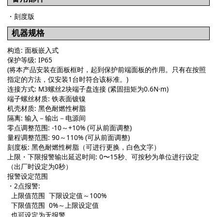
・刻度版
机器规格
构造: 面板嵌入式
保护等级: IP65
(将本产品安装在面板框时，起到保护前端面板的作用。只有在按照
指定的方法，仅安装1台时符合该标准。)
连接方式: M3螺丝2块端子盘连接 (紧固扭矩为0.6N·m)
端子螺丝材质: 铁表面镀镍
机壳材质: 黑色耐燃性树脂
隔离: 输入－输出－电源间
零点调整范围: -10～+10% (可从前面调整)
量程调整范围: 90～110% (可从前面调整)
刻度板: 黑色耐燃性树脂（可进行更换，白色文字）
上限・下限报警输出延迟时间: 0〜15秒、可按秒为单位进行设定
（出厂时设定为0秒）
报警设定范围
・2点报警:
上限值范围 下限设定值～100%
下限值范围 0%～上限设定值
也可设定为无报警