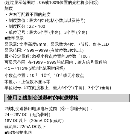
(超过显示范围时，0%或100%位置的光柱将会闪烁)
刻度
・左右可配置不同的刻度
・刻度数值 : 最大4位 (包括小数点以及符号)
・刻度区分 : 22～100
・单位记号 : 最大6个字 (半角)、3个字 (全角)
■数字显示
显示器: 文字高度8mm、显示数为4位、7节段、红色LED
显示范围: -1999～9999 (有效位数3位以上)
最小设定量程: 忽视小数点位置的3位数「100」
可显示范围: 在-1999～9999的范围内，输入信号量程的
-15～+115% (超过此范围时闪烁)
-2
-3
-1
10
10
小数点位置：10
或无小数点
、
、
零显示：上位数不显示零
单位记号: 印在刻度板上、最大6个字 (半角)、3个字 (全角)
使用２线制变送器时的电源规格
2线制变送器用电源电压范围（③－④端子间）:
24～28V DC（无负载时）
18V DC以上（20mA DC负载时）
载流量: 22mA DC以下
■短路保护电路