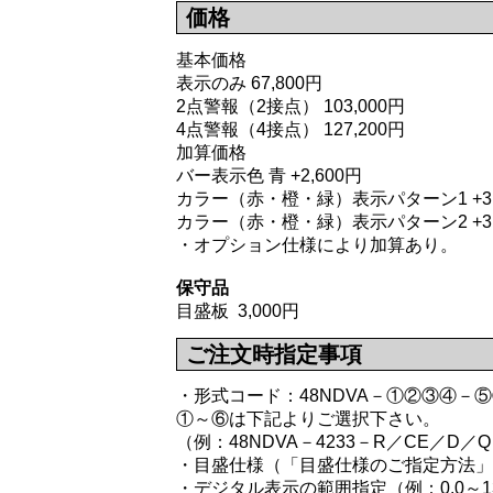
価格
基本価格
表示のみ 67,800円
2点警報（2接点） 103,000円
4点警報（4接点） 127,200円
加算価格
バー表示色 青 +2,600円
カラー（赤・橙・緑）表示パターン1 +3,
カラー（赤・橙・緑）表示パターン2 +3,
・オプション仕様により加算あり。
保守品
目盛板 3,000円
ご注文時指定事項
・形式コード：48NDVA－①②③④－
①～⑥は下記よりご選択下さい。
（例：48NDVA－4233－R／CE／D／
・目盛仕様（「目盛仕様のご指定方法」
・デジタル表示の範囲指定（例：0.0～13