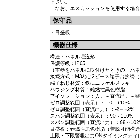
下さい。
なお、エスカッションを使用する場合
保守品
・目盛板
機器仕様
構造：パネル埋込形
保護等級：IP65
（本器をパネルに取付けたときの、パネ
接続方式：M3ねじ2ピース端子台接続（締
端子ねじ材質：鉄にニッケルメッキ
ハウジング材質：難燃性黒色樹脂
アイソレーション：入力－直流出力－警
ゼロ調整範囲（表示）：-10～+10%
ゼロ調整範囲（直流出力）：-2～+2%
スパン調整範囲（表示）：90～110%
スパン調整範囲（直流出力）：98～102
目盛板：難燃性黒色樹脂（着脱可能構造
上限・下限警報出力ONタイミングディ