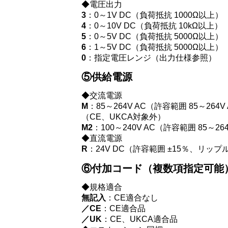
◆電圧出力
3
：0～1V DC（負荷抵抗 1000Ω以上）
4
：0～10V DC（負荷抵抗 10kΩ以上）
5
：0～5V DC（負荷抵抗 5000Ω以上）
6
：1～5V DC（負荷抵抗 5000Ω以上）
0
：指定電圧レンジ（出力仕様参照）
⑤供給電源
◆交流電源
M
：85～264V AC（許容範囲 85～264V
（CE、UKCA対象外）
M2
：100～240V AC（許容範囲 85～264
◆直流電源
R
：24V DC（許容範囲 ±15％、リップル
⑥付加コード（複数項指定可能
◆規格適合
無記入
：CE適合なし
／CE
：CE適合品
／UK
：CE、UKCA適合品