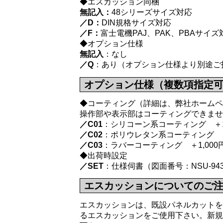
◆エスカッション同梱
無記入：
48シリーズサイズ対応
／D：
DIN規格サイズ対応
／F：
富士電機PAJ、PAK、PBAサイズ
◆オプション仕様
無記入
：なし
／Q
：あり（オプション仕様より別途ご
オプション仕様（複数項指定
◆コーティング（詳細は、弊社ホームペ
操作部や表示部はコーティングできませ
／C01
：シリコーン系コーティング ＋1,
／C02
：ポリウレタン系コーティング ＋1
／C03
：ラバーコーティング ＋1,000
◆出荷時設定
／SET
：仕様伺書（図面番号：NSU-94
エスカッションについてのご
エスカッションは、既設パネルカットを
るエスカッションをご使用下さい。新規