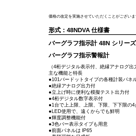
価格の改定を実施させていただくことがございま
48NDVA
バーグラフ指示計 48N シリーズ
バーグラフ指示警報計
（4桁デジタル表示付、絶縁アナログ出
主な機能と特長
●101バードットタイプの各種計装パネ
●絶緑アナログ出力付
●立上げ時に便利な模擬テスト出力付
●4桁デジタル数字表示付
●1台で上上限、上限、下限、下下限の
●LED使用で、遠くからでも鮮明
●輝度調整機能付
●3色バー表示タイプも用意
●前面パネルは IP65