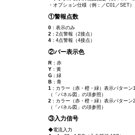
・オプション仕様（例：／C01／SET）
①警報点数
0
：表示のみ
2
：2点警報（2接点）
4
：4点警報（4接点）
②バー表示色
R
：赤
Y
：黄
G
：緑
B
：青
1
：カラー（赤・橙・緑）表示パターン
（「パネル図」の項参照）
2
：カラー（赤・橙・緑）表示パターン
（「パネル図」の項参照）
③入力信号
◆電流入力