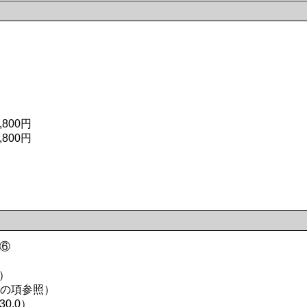
800円
800円
⑤⑥
Q）
の項参照）
0.0）