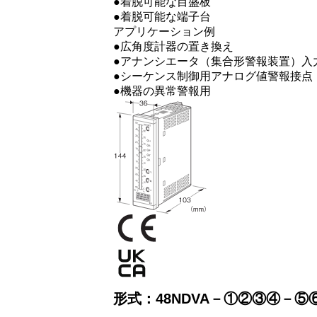
●着脱可能な目盛板
●着脱可能な端子台
アプリケーション例
●広角度計器の置き換え
●アナンシエータ（集合形警報装置）入
●シーケンス制御用アナログ値警報接点
●機器の異常警報用
形式：48NDVA－①②③④－⑤