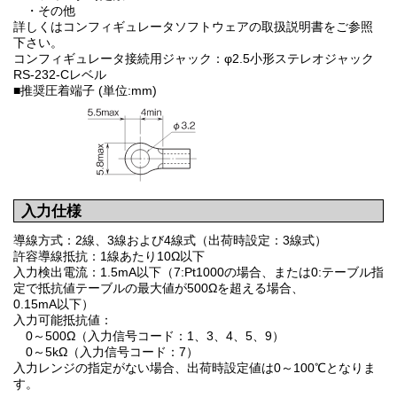
・その他
詳しくはコンフィギュレータソフトウェアの取扱説明書をご参照
下さい。
コンフィギュレータ接続用ジャック：φ2.5小形ステレオジャック
RS-232-Cレベル
■推奨圧着端子 (単位:mm)
入力仕様
導線方式：2線、3線および4線式（出荷時設定：3線式）
許容導線抵抗：1線あたり10Ω以下
入力検出電流：1.5mA以下（7:Pt1000の場合、または0:テーブル指
定で抵抗値テーブルの最大値が500Ωを超える場合、
0.15mA以下）
入力可能抵抗値：
0～500Ω（入力信号コード：1、3、4、5、9）
0～5kΩ（入力信号コード：7）
入力レンジの指定がない場合、出荷時設定値は0～100℃となりま
す。