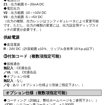
◆電流出力
Z1
：出力範囲 0～20mA DC
◆電圧出力
V2
：出力範囲 -10～+10V DC
V3
：出力範囲 -5～+5V DC
（出力の種類、出力レンジはコンフィギュレータにより変更可能
です。ただし、出力の種類の変更には、出力設定用ディップスイ
ッチの変更が必要です。）
供給電源
◆直流電源
R
：24V DC（許容範囲 ±10％、リップル含有率 10％p-p以下）
③付加コード（複数項指定可能）
◆規格適合
無記入
：CE適合品
／UL
：UL、CE適合品
◆オプション仕様
無記入
：なし
／Q
：あり（オプション仕様より別途ご指定下さい。）
オプション仕様（複数項指定可能）
◆コーティング（詳細は、弊社ホームページをご参照下さい。）
／C01
：シリコーン系コーティング ＋1,000円