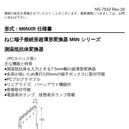
NS-7910 Rev.18
価格の改定を実施させていただくことがございます。最新価格につきましては、お問
い合わせ下さい。
M6NXR
ねじ端子接続形超薄形変換器 M6N シリーズ
測温抵抗体変換器
（PCスペック形）
主な機能と特長
●測温抵抗体を入力とする7.5mm幅の超薄形変換器
●全高が低いため奥行120mmの端子ボックスに取付可能
●PCプログラマブル
●リニアライズ、バーンアウト機能付
●密着取付可能
●電源表示ランプ、状態表示ランプ搭載