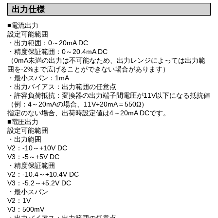
出力仕様
■電流出力
設定可能範囲
・出力範囲：0～20mA DC
・精度保証範囲：0～20.4mA DC
（0mA未満の出力は不可能なため、出力レンジによっては出力範
囲を-2%まで広げることができない場合があります）
・最小スパン：1mA
・出力バイアス：出力範囲の任意点
・許容負荷抵抗：変換器の出力端子間電圧が11V以下になる抵抗値
（例：4～20mAの場合、11V÷20mA＝550Ω）
指定のない場合、出荷時設定値は4～20mA DCです。
■電圧出力
設定可能範囲
・出力範囲
V2：-10～+10V DC
V3：-5～+5V DC
・精度保証範囲
V2：-10.4～+10.4V DC
V3：-5.2～+5.2V DC
・最小スパン
V2：1V
V3：500mV