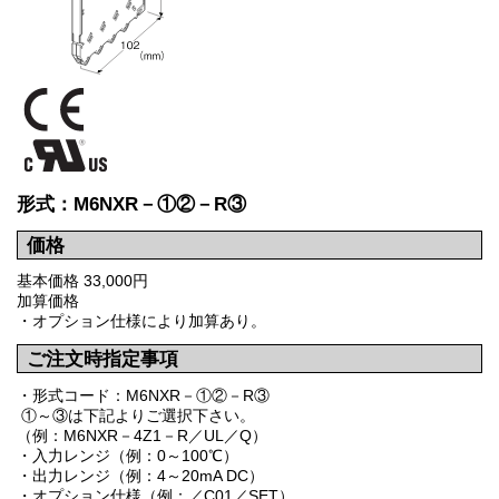
形式：M6NXR－①②－R③
価格
基本価格 33,000円
加算価格
・オプション仕様により加算あり。
ご注文時指定事項
・形式コード：M6NXR－①②－R③
①～③は下記よりご選択下さい。
（例：M6NXR－4Z1－R／UL／Q）
・入力レンジ（例：0～100℃）
・出力レンジ（例：4～20mA DC）
・オプション仕様（例：／C01／SET）