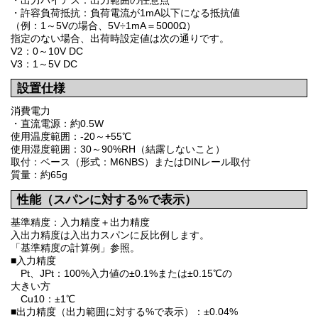
・出力バイアス：出力範囲の任意点
・許容負荷抵抗：負荷電流が1mA以下になる抵抗値
（例：1～5Vの場合、5V÷1mA＝5000Ω）
指定のない場合、出荷時設定値は次の通りです。
V2：0～10V DC
V3：1～5V DC
設置仕様
消費電力
・直流電源：約0.5W
使用温度範囲：-20～+55℃
使用湿度範囲：30～90%RH（結露しないこと）
取付：ベース（形式：M6NBS）またはDINレール取付
質量：約65g
性能（スパンに対する%で表示）
基準精度：入力精度＋出力精度
入出力精度は入出力スパンに反比例します。
「基準精度の計算例」参照。
■入力精度
Pt、JPt：100%入力値の±0.1%または±0.15℃の
大きい方
Cu10：±1℃
■出力精度（出力範囲に対する%で表示）：±0.04%