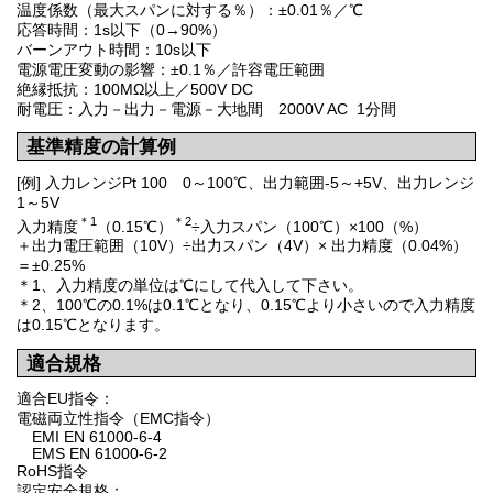
温度係数（最大スパンに対する％）：±0.01％／℃
応答時間：1s以下（0→90%）
バーンアウト時間：10s以下
電源電圧変動の影響：±0.1％／許容電圧範囲
絶縁抵抗：100MΩ以上／500V DC
耐電圧：入力－出力－電源－大地間 2000V AC 1分間
基準精度の計算例
[例] 入力レンジPt 100 0～100℃、出力範囲-5～+5V、出力レンジ
1～5V
＊1
＊2
入力精度
（0.15℃）
÷入力スパン（100℃）×100（%）
＋出力電圧範囲（10V）÷出力スパン（4V）× 出力精度（0.04%）
＝±0.25%
＊1、入力精度の単位は℃にして代入して下さい。
＊2、100℃の0.1%は0.1℃となり、0.15℃より小さいので入力精度
は0.15℃となります。
適合規格
適合EU指令：
電磁両立性指令（EMC指令）
EMI EN 61000-6-4
EMS EN 61000-6-2
RoHS指令
認定安全規格：