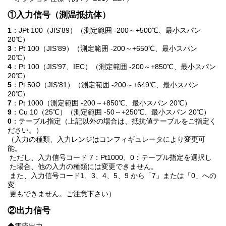
①入力信号（測温抵抗体）
1
：JPt 100（JIS'89）（測定範囲 -200～+500℃、最小スパン
20℃）
3
：Pt 100（JIS'89）（測定範囲 -200～+650℃、最小スパン
20℃）
4
：Pt 100（JIS'97、IEC）（測定範囲 -200～+850℃、最小スパン
20℃）
5
：Pt 50Ω（JIS'81）（測定範囲 -200～+649℃、最小スパン
20℃）
7
：Pt 1000（測定範囲 -200～+850℃、最小スパン 20℃）
9
：Cu 10（25℃）（測定範囲 -50～+250℃、最小スパン 20℃）
0
：テーブル指定（上記以外の場合は、抵抗値テーブルをご指定く
ださい。）
（入力の種類、入力レンジはコンフィギュレータにより変更可
能。
ただし、入力信号コード 7：Pt1000、0：テーブル指定を選択し
た場合、他の入力の種類には変更できません。
また、入力信号コード1、3、4、5、9 から「7」または「0」への
変
更もできません。ご注意下さい）
②出力信号