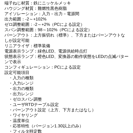
端子ねじ材質：鉄にニッケルメッキ
ハウジング材質：難燃性黒色樹脂
アイソレーション：入力－出力－電源間
出力範囲：-2～+102%
ゼロ調整範囲：-2～+2%（PCによる設定）
スパン調整範囲：98～102%（PCによる設定）
バーンアウト：上方振切れ（標準）、下方またはバーンアウトな
しが設定可能
リニアライザ：標準装備
電源表示ランプ：緑色LED、電源供給時点灯
状態表示ランプ：橙色LED、変換器の動作状態をLEDの点滅パター
ンで表示
コンフィギュレーション：PCによる設定
設定可能項目
・入力の種類
・入力レンジ
・出力の種類
・出力レンジ
・ゼロスパン調整
・ユーザRTDテーブル設定
・バーンアウト設定（上方、下方またはなし）
・ワイヤリング
・温度単位
・応答特性（バージョン1.30以上のみ）
・フィルタ時定数