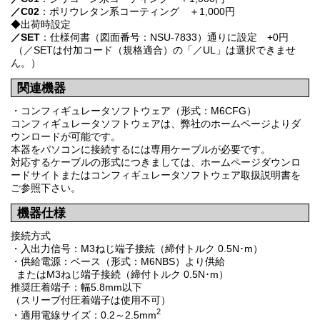
／C02
：ポリウレタン系コーティング ＋1,000円
◆出荷時設定
／SET
：仕様伺書（図面番号：NSU-7833）通りに設定 +0円
（／SETは付加コード（規格適合）の「／UL」は選択できませ
ん。）
関連機器
・コンフィギュレータソフトウェア（形式：M6CFG）
コンフィギュレータソフトウェアは、弊社のホームページよりダ
ウンロードが可能です。
本器をパソコンに接続するには専用ケーブルが必要です。
対応するケーブルの形式につきましては、ホームページダウンロ
ードサイトまたはコンフィギュレータソフトウェア取扱説明書を
ご参照下さい。
機器仕様
接続方式
・入出力信号：M3ねじ端子接続（締付トルク 0.5N･m）
・供給電源：ベース（形式：M6NBS）より供給
またはM3ねじ端子接続（締付トルク 0.5N･m）
推奨圧着端子：幅5.8mm以下
（スリーブ付圧着端子は使用不可）
2
・適用電線サイズ：0.2～2.5mm