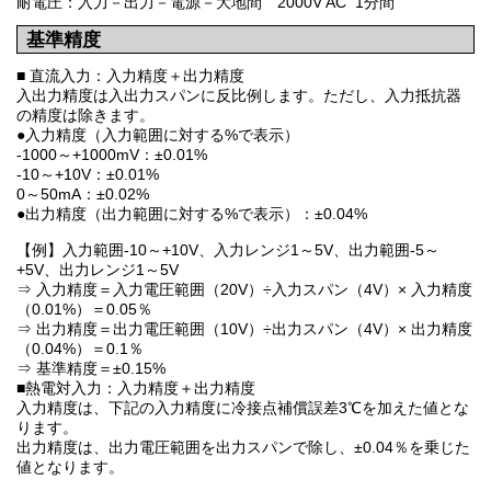
耐電圧：入力－出力－電源－大地間 2000V AC 1分間
基準精度
■ 直流入力：入力精度＋出力精度
入出力精度は入出力スパンに反比例します。ただし、入力抵抗器
の精度は除きます。
●入力精度（入力範囲に対する%で表示）
-1000～+1000mV：±0.01%
-10～+10V：±0.01%
0～50mA：±0.02%
●出力精度（出力範囲に対する%で表示）：±0.04%
【例】入力範囲-10～+10V、入力レンジ1～5V、出力範囲-5～
+5V、出力レンジ1～5V
⇒ 入力精度＝入力電圧範囲（20V）÷入力スパン（4V）× 入力精度
（0.01%）＝0.05％
⇒ 出力精度＝出力電圧範囲（10V）÷出力スパン（4V）× 出力精度
（0.04%）＝0.1％
⇒ 基準精度＝±0.15%
■熱電対入力：入力精度＋出力精度
入力精度は、下記の入力精度に冷接点補償誤差3℃を加えた値とな
ります。
出力精度は、出力電圧範囲を出力スパンで除し、±0.04％を乗じた
値となります。