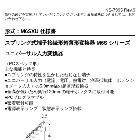
NS-7995 Rev.9
価格の改定を実施させていただくことがございます。最新価格につきましては、お問
い合わせ下さい。
M6SXU
スプリング式端子接続形超薄形変換器 M6S シリーズ
ユニバーサル入力変換器
（PCスペック形）
主な機能と特長
●スプリングの特性を生かしたねじなし端子
●ユニバーサル入力（電流、電圧、熱電対、測温抵抗体、ポテンシ
ョメータ入力）の5.9mm幅の超薄形変換器
●全高が低いため奥行120mmの端子ボックスに取付可能
●PCプログラマブル
●密着取付可能
●電源表示ランプ、状態表示ランプ搭載