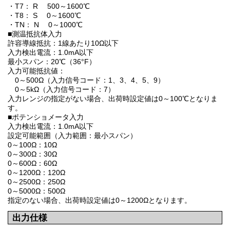
・T7： R 500～1600℃
・T8： S 0～1600℃
・TN： N 0～1000℃
■測温抵抗体入力
許容導線抵抗：1線あたり10Ω以下
入力検出電流：1.0mA以下
最小スパン：20℃（36°F）
入力可能抵抗値：
0～500Ω（入力信号コード：1、3、4、5、9）
0～5kΩ（入力信号コード：7）
入力レンジの指定がない場合、出荷時設定値は0～100℃となりま
す。
■ポテンショメータ入力
入力検出電流：1.0mA以下
設定可能範囲（入力範囲：最小スパン）
0～100Ω：10Ω
0～300Ω：30Ω
0～600Ω：60Ω
0～1200Ω：120Ω
0～2500Ω：250Ω
0～5000Ω：500Ω
指定のない場合、出荷時設定値は0～1200Ωとなります。
出力仕様