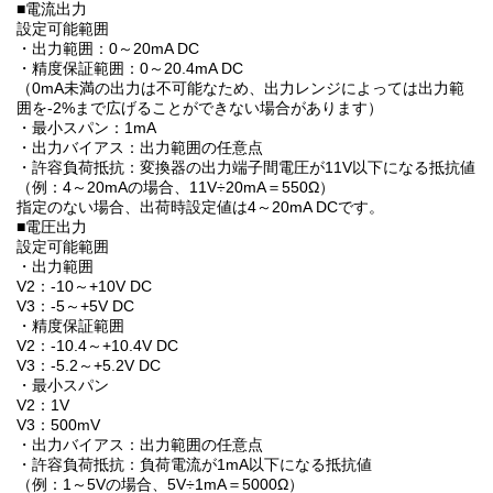
■電流出力
設定可能範囲
・出力範囲：0～20mA DC
・精度保証範囲：0～20.4mA DC
（0mA未満の出力は不可能なため、出力レンジによっては出力範
囲を-2%まで広げることができない場合があります）
・最小スパン：1mA
・出力バイアス：出力範囲の任意点
・許容負荷抵抗：変換器の出力端子間電圧が11V以下になる抵抗値
（例：4～20mAの場合、11V÷20mA＝550Ω）
指定のない場合、出荷時設定値は4～20mA DCです。
■電圧出力
設定可能範囲
・出力範囲
V2：-10～+10V DC
V3：-5～+5V DC
・精度保証範囲
V2：-10.4～+10.4V DC
V3：-5.2～+5.2V DC
・最小スパン
V2：1V
V3：500mV
・出力バイアス：出力範囲の任意点
・許容負荷抵抗：負荷電流が1mA以下になる抵抗値
（例：1～5Vの場合、5V÷1mA＝5000Ω）