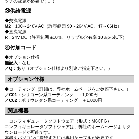
ッチの変更が必要です。）
③供給電源
◆交流電源
M2
：100～240V AC（許容範囲 90～264V AC、47～66Hz）
◆直流電源
R
：24V DC（許容範囲 ±10％、リップル含有率 10％p-p以下）
④付加コード
◆オプション仕様
無記入
：なし
／Q
：あり（オプション仕様より別途ご指定下さい。）
オプション仕様
◆コーティング（詳細は、弊社ホームページをご参照下さい。）
／C01
：シリコーン系コーティング ＋1,000円
／C02
：ポリウレタン系コーティング ＋1,000円
関連機器
・コンフィギュレータソフトウェア（形式：M6CFG）
コンフィギュレータソフトウェアは、弊社のホームページよりダ
ウンロードが可能です。
本器をパソコンに接続するには専用ケーブルが必要です。