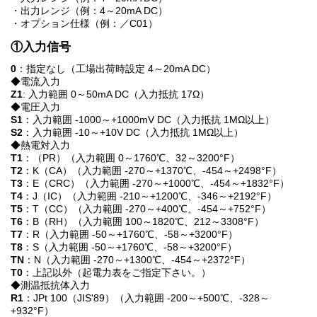
・出力レンジ（例：4～20mA DC）
・オプション仕様（例：／C01）
①入力信号
0
：指定なし（工場出荷時設定 4～20mA DC）
◆電流入力
Z1
: 入力範囲 0～50mA DC（入力抵抗 17Ω）
◆電圧入力
S1
：入力範囲 -1000～+1000mV DC（入力抵抗 1MΩ以上）
S2
：入力範囲 -10～+10V DC（入力抵抗 1MΩ以上）
◆熱電対入力
T1
：（PR）（入力範囲 0～1760℃、32～3200°F）
T2
：K（CA）（入力範囲 -270～+1370℃、-454～+2498°F）
T3
：E（CRC）（入力範囲 -270～+1000℃、-454～+1832°F）
T4
：J（IC）（入力範囲 -210～+1200℃、-346～+2192°F）
T5
：T（CC）（入力範囲 -270～+400℃、-454～+752°F）
T6
：B（RH）（入力範囲 100～1820℃、212～3308°F）
T7
：R（入力範囲 -50～+1760℃、-58～+3200°F）
T8
：S（入力範囲 -50～+1760℃、-58～+3200°F）
TN
：N（入力範囲 -270～+1300℃、-454～+2372°F）
T0
：上記以外（起電力表をご指定下さい。）
◆測温抵抗体入力
R1
：JPt 100（JIS'89）（入力範囲 -200～+500℃、-328～
+932°F）