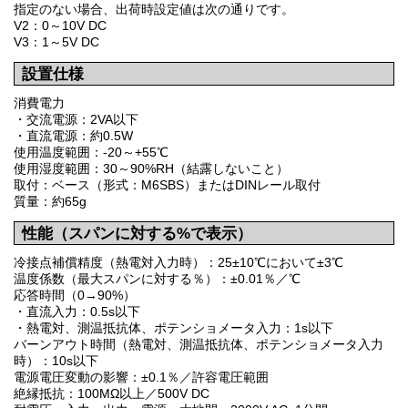
指定のない場合、出荷時設定値は次の通りです。
V2：0～10V DC
V3：1～5V DC
設置仕様
消費電力
・交流電源：2VA以下
・直流電源：約0.5W
使用温度範囲：-20～+55℃
使用湿度範囲：30～90%RH（結露しないこと）
取付：ベース（形式：M6SBS）またはDINレール取付
質量：約65g
性能（スパンに対する%で表示）
冷接点補償精度（熱電対入力時）：25±10℃において±3℃
温度係数（最大スパンに対する％）：±0.01％／℃
応答時間（0→90%）
・直流入力：0.5s以下
・熱電対、測温抵抗体、ポテンショメータ入力：1s以下
バーンアウト時間（熱電対、測温抵抗体、ポテンショメータ入力
時）：10s以下
電源電圧変動の影響：±0.1％／許容電圧範囲
絶縁抵抗：100MΩ以上／500V DC