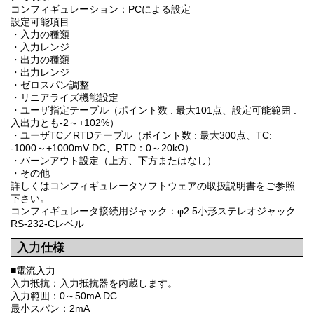
コンフィギュレーション：PCによる設定
設定可能項目
・入力の種類
・入力レンジ
・出力の種類
・出力レンジ
・ゼロスパン調整
・リニアライズ機能設定
・ユーザ指定テーブル（ポイント数 : 最大101点、設定可能範囲 :
入出力とも-2～+102%）
・ユーザTC／RTDテーブル（ポイント数 : 最大300点、TC:
-1000～+1000mV DC、RTD：0～20kΩ）
・バーンアウト設定（上方、下方またはなし）
・その他
詳しくはコンフィギュレータソフトウェアの取扱説明書をご参照
下さい。
コンフィギュレータ接続用ジャック：φ2.5小形ステレオジャック
RS-232-Cレベル
入力仕様
■電流入力
入力抵抗：入力抵抗器を内蔵します。
入力範囲：0～50mA DC
最小スパン：2mA