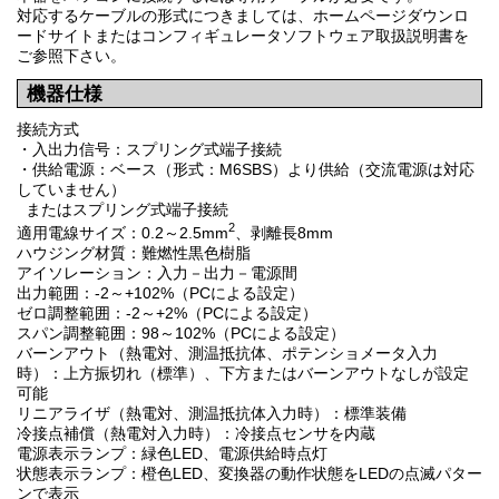
対応するケーブルの形式につきましては、ホームページダウンロ
ードサイトまたはコンフィギュレータソフトウェア取扱説明書を
ご参照下さい。
機器仕様
接続方式
・入出力信号：スプリング式端子接続
・供給電源：ベース（形式：M6SBS）より供給（交流電源は対応
していません）
またはスプリング式端子接続
2
適用電線サイズ：0.2～2.5mm
、剥離長8mm
ハウジング材質：難燃性黒色樹脂
アイソレーション：入力－出力－電源間
出力範囲：-2～+102%（PCによる設定）
ゼロ調整範囲：-2～+2%（PCによる設定）
スパン調整範囲：98～102%（PCによる設定）
バーンアウト（熱電対、測温抵抗体、ポテンショメータ入力
時）：上方振切れ（標準）、下方またはバーンアウトなしが設定
可能
リニアライザ（熱電対、測温抵抗体入力時）：標準装備
冷接点補償（熱電対入力時）：冷接点センサを内蔵
電源表示ランプ：緑色LED、電源供給時点灯
状態表示ランプ：橙色LED、変換器の動作状態をLEDの点滅パター
ンで表示