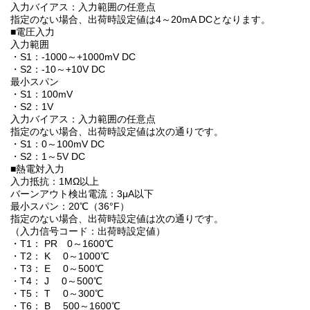
入力バイアス：入力範囲の任意点
指定のない場合、出荷時設定値は4～20mA DCとなります。
■電圧入力
入力範囲
・S1：-1000～+1000mV DC
・S2：-10～+10V DC
最小スパン
・S1：100mV
・S2：1V
入力バイアス：入力範囲の任意点
指定のない場合、出荷時設定値は次の通りです。
・S1：0～100mV DC
・S2：1～5V DC
■熱電対入力
入力抵抗：1MΩ以上
バーンアウト検出電流：3μA以下
最小スパン：20℃（36°F）
指定のない場合、出荷時設定値は次の通りです。
（入力信号コード：出荷時設定値）
・T1： PR 0～1600℃
・T2： K 0～1000℃
・T3： E 0～500℃
・T4： J 0～500℃
・T5： T 0～300℃
・T6： B 500～1600℃