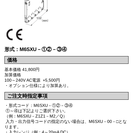
形式：M6SXU－①②－③④
価格
基本価格 41,800円
加算価格
100～240V AC電源 +5,500円
・オプション仕様により加算あり。
ご注文時指定事項
・形式コード：M6SXU－①②－③④
①～④は下記よりご選択下さい。
（例：M6SXU－Z1Z1－M2／Q）
入力・出力信号コードの指定のない場合は、M6SXU－00－□とな
ります。
・入力レンジ（例：4～20mA DC）