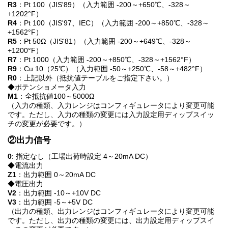
R3
：Pt 100（JIS'89）（入力範囲 -200～+650℃、-328～
+1202°F）
R4
：Pt 100（JIS'97、IEC）（入力範囲 -200～+850℃、-328～
+1562°F）
R5
：Pt 50Ω（JIS'81）（入力範囲 -200～+649℃、-328～
+1200°F）
R7
：Pt 1000（入力範囲 -200～+850℃、-328～+1562°F）
R9
：Cu 10（25℃）（入力範囲 -50～+250℃、-58～+482°F）
R0
：上記以外（抵抗値テーブルをご指定下さい。）
◆ポテンショメータ入力
M1
：全抵抗値100～5000Ω
（入力の種類、入力レンジはコンフィギュレータにより変更可能
です。ただし、入力の種類の変更には入力設定用ディップスイッ
チの変更が必要です。）
②出力信号
0
: 指定なし（工場出荷時設定 4～20mA DC）
◆電流出力
Z1
：出力範囲 0～20mA DC
◆電圧出力
V2
：出力範囲 -10～+10V DC
V3
：出力範囲 -5～+5V DC
（出力の種類、出力レンジはコンフィギュレータにより変更可能
です。ただし、出力の種類の変更には、出力設定用ディップスイ