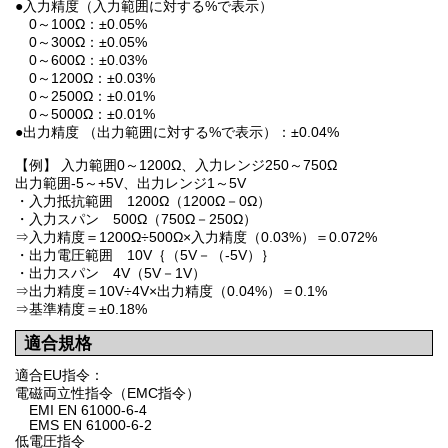
●入力精度（入力範囲に対する%で表示）
0～100Ω：±0.05%
0～300Ω：±0.05%
0～600Ω：±0.03%
0～1200Ω：±0.03%
0～2500Ω：±0.01%
0～5000Ω：±0.01%
●出力精度 （出力範囲に対する%で表示）：±0.04%
【例】 入力範囲0～1200Ω、入力レンジ250～750Ω
出力範囲-5～+5V、出力レンジ1～5V
・入力抵抗範囲 1200Ω（1200Ω－0Ω）
・入力スパン 500Ω（750Ω－250Ω）
⇒入力精度＝1200Ω÷500Ω×入力精度（0.03%）＝0.072%
・出力電圧範囲 10V｛（5V－（-5V）｝
・出力スパン 4V（5V－1V）
⇒出力精度＝10V÷4V×出力精度（0.04%）＝0.1%
⇒基準精度＝±0.18%
適合規格
適合EU指令：
電磁両立性指令（EMC指令）
EMI EN 61000-6-4
EMS EN 61000-6-2
低電圧指令