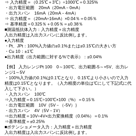
⇒ 入力精度＝（0.25℃＋3℃）÷1000℃＝0.325%
・出力電圧範囲 20mA（20mA－0mA）
・出力スパン 16mA（20mA－4mA）
⇒ 出力精度＝（20mA÷16mA）×0.04％＝0.05％
⇒ 基準精度＝0.325％＋0.05％＝±0.38％
■測温抵抗体入力：入力精度＋出力精度
入出力精度は入出力スパンに反比例します。
●入力精度
・Pt、JPt：100%入力値の±0.1%または±0.15℃の大きい方
・Cu 10：±1℃
●出力精度（出力範囲に対する%で表示）：±0.04%
【例】 入力レンジPt 100 0～100℃、出力範囲-5～+5V、出力レ
ンジ1～5V
・100%入力値の0.1%は0.1℃となり、0.15℃より小さいので入力
精度は0.15℃となります。（入力精度の単位は℃にして下記式に代
入して下さい。）
・入力スパン 100℃
⇒入力精度＝0.15℃÷100℃×100（%）＝0.15％
・出力電圧範囲 10V｛5V－（-5V）｝
・出力スパン 4V（5V－1V）
⇒出力精度＝10V÷4V×出力変換精度（0.04%）＝0.1%
⇒基準精度＝±0.25%
■ポテンショメータ入力：入力精度＋出力精度
入出力精度は入出力スパンに反比例します。