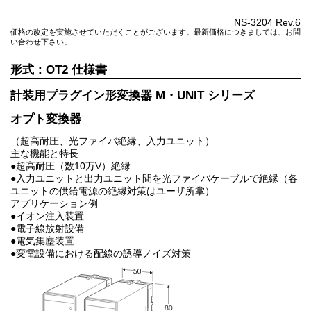
NS-3204 Rev.6
価格の改定を実施させていただくことがございます。最新価格につきましては、お問
い合わせ下さい。
OT2
計装用プラグイン形変換器 M・UNIT シリーズ
オプト変換器
（超高耐圧、光ファイバ絶縁、入力ユニット）
主な機能と特長
●超高耐圧（数10万V）絶縁
●入力ユニットと出力ユニット間を光ファイバケーブルで絶縁（各
ユニットの供給電源の絶縁対策はユーザ所掌）
アプリケーション例
●イオン注入装置
●電子線放射設備
●電気集塵装置
●変電設備における配線の誘導ノイズ対策