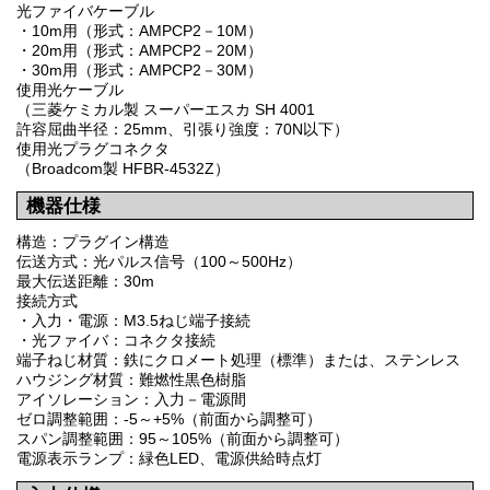
光ファイバケーブル
・10m用（形式：AMPCP2－10M）
・20m用（形式：AMPCP2－20M）
・30m用（形式：AMPCP2－30M）
使用光ケーブル
（三菱ケミカル製 スーパーエスカ SH 4001
許容屈曲半径：25mm、引張り強度：70N以下）
使用光プラグコネクタ
（Broadcom製 HFBR-4532Z）
機器仕様
構造：プラグイン構造
伝送方式：光パルス信号（100～500Hz）
最大伝送距離：30m
接続方式
・入力・電源：M3.5ねじ端子接続
・光ファイバ：コネクタ接続
端子ねじ材質：鉄にクロメート処理（標準）または、ステンレス
ハウジング材質：難燃性黒色樹脂
アイソレーション：入力－電源間
ゼロ調整範囲：-5～+5%（前面から調整可）
スパン調整範囲：95～105%（前面から調整可）
電源表示ランプ：緑色LED、電源供給時点灯