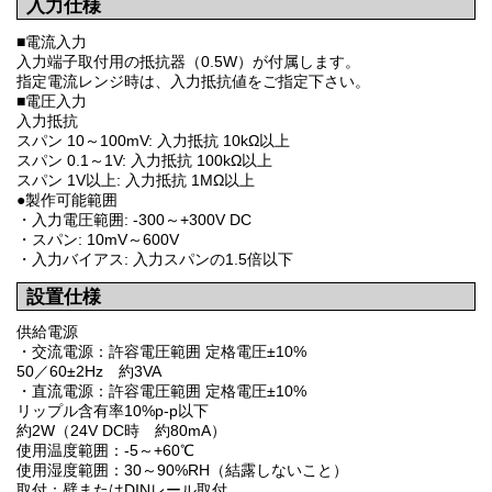
入力仕様
■電流入力
入力端子取付用の抵抗器（0.5W）が付属します。
指定電流レンジ時は、入力抵抗値をご指定下さい。
■電圧入力
入力抵抗
スパン 10～100mV: 入力抵抗 10kΩ以上
スパン 0.1～1V: 入力抵抗 100kΩ以上
スパン 1V以上: 入力抵抗 1MΩ以上
●製作可能範囲
・入力電圧範囲: -300～+300V DC
・スパン: 10mV～600V
・入力バイアス: 入力スパンの1.5倍以下
設置仕様
供給電源
・交流電源：許容電圧範囲 定格電圧±10%
50／60±2Hz 約3VA
・直流電源：許容電圧範囲 定格電圧±10%
リップル含有率10%p-p以下
約2W（24V DC時 約80mA）
使用温度範囲：-5～+60℃
使用湿度範囲：30～90%RH（結露しないこと）
取付：壁またはDINレール取付