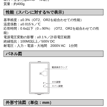
質量：約400g
性能（スパンに対する%で表示）
基準精度：±0.3%（OT2、OR2を組合わせての性能）
温度係数：±0.015％／℃
応答時間：0.6s以下（0→90%）（OT2、OR2を組合わせての性
能）
電源電圧変動の影響：±0.1％／許容電圧範囲
絶縁抵抗：100MΩ以上／500V DC
耐電圧：入力－電源－大地間 2000V AC 1分間
パネル図
外形寸法図（単位：mm）