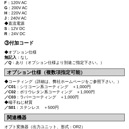
F
：120V AC
G
：200V AC
H
：220V AC
J
：240V AC
◆直流電源
S
：12V DC
R
：24V DC
③付加コード
◆オプション仕様
無記入
：なし
／Q
：あり（オプション仕様より別途ご指定下さい。）
オプション仕様（複数項指定可能）
◆コーティング（詳細は、弊社ホームページをご参照下さい。）
／C01
：シリコーン系コーティング ＋1,000円
／C02
：ポリウレタン系コーティング ＋1,000円
／C03
：ラバーコーティング ＋1,000円
◆端子ねじ材質
／S01
：ステンレス ＋500円
関連機器
オプト変換器（出力ユニット、形式：OR2）