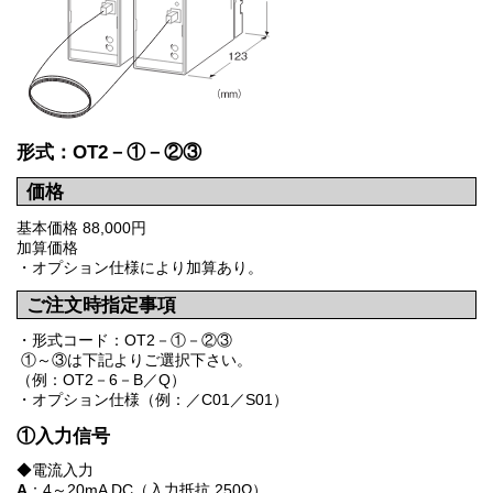
形式：OT2－①－②③
価格
基本価格 88,000円
加算価格
・オプション仕様により加算あり。
ご注文時指定事項
・形式コード：OT2－①－②③
①～③は下記よりご選択下さい。
（例：OT2－6－B／Q）
・オプション仕様（例：／C01／S01）
①入力信号
◆電流入力
A
：4～20mA DC（入力抵抗 250Ω）