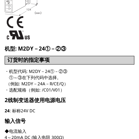
机型: M2DY－24①－②③
订货时的指定事项
・机型代码: M2DY－24①－②③
①～③在下列代码中选择。
（例如: M2DY－24A－R/CE/Q）
・选配规格（例如: /C01/V01）
2线制变送器使用电源电压
24
: 标称24V DC
输入信号
◆电流输入
4～20mA DC (输入电阻 300Ω)