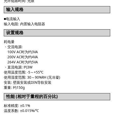
允许短路时间: 无限
输入规格
■电流输入
输入电阻: 内置输入电阻器
设置规格
耗电量
・交流电源:
100V AC时为约3VA
200V AC时为约4VA
264V AC时为约5VA
・直流电源: 约3W
使用温度范围: -5～+55℃
使用湿度范围: 30～90%RH (无冷凝)
安装: 壁面安装或DIN导轨安装
重量: 约150g
性能 (相对于量程的百分比)
标准精度: ±0.1%
温度系数: ±0.015%/℃