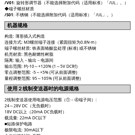
/V01
: 旋转形调节器（不能选择附加代码（适用标准）「/UL」。）
◆端子螺丝材质
/S01
: 不锈钢（不能选择附加代码（适用标准）「/UL」。）
机器规格
构造: 薄形插入式构造
连接方式: M3螺丝端子连接（紧固扭矩为0.8N·m）
端子螺丝材质: 铁表面铬酸盐处理 (标准) 或不锈钢
机壳材质: 黑色耐燃性树脂
隔离: 输入－输出－电源间
输出范围: 约-10～+120% (1～5V DC时)
零点调整范围: -5～+5% (可从前面调整)
量程调整范围: 95～105% (可从前面调整)
使用２线制变送器时的电源规格
2线制变送器使用电源电压范围（①－④端子间）:
24～28V DC（无负载时）
18V DC以上（20mA DC负载时）
载流量: 22mA DC以下
■短路保护电路
极限电流: 30mA以下