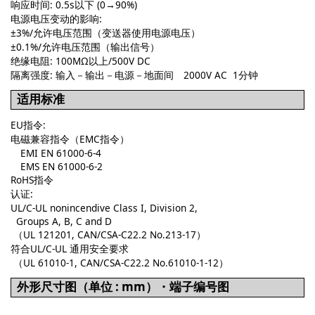
响应时间: 0.5s以下 (0→90%)
电源电压变动的影响:
±3%/允许电压范围（变送器使用电源电压）
±0.1%/允许电压范围（输出信号）
绝缘电阻: 100MΩ以上/500V DC
隔离强度: 输入－输出－电源－地面间 2000V AC 1分钟
适用标准
EU指令:
电磁兼容指令（EMC指令）
EMI EN 61000-6-4
EMS EN 61000-6-2
RoHS指令
认证:
UL/C-UL nonincendive Class I, Division 2,
Groups A, B, C and D
（UL 121201, CAN/CSA-C22.2 No.213-17）
符合UL/C-UL 通用安全要求
（UL 61010-1, CAN/CSA-C22.2 No.61010-1-12）
外形尺寸图（单位 : mm）・端子编号图