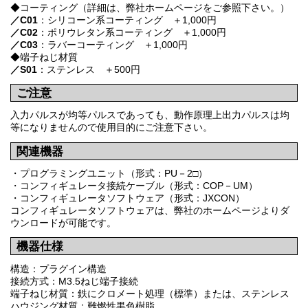
◆コーティング（詳細は、弊社ホームページをご参照下さい。）
／C01
：シリコーン系コーティング ＋1,000円
／C02
：ポリウレタン系コーティング ＋1,000円
／C03
：ラバーコーティング ＋1,000円
◆端子ねじ材質
／S01
：ステンレス ＋500円
ご注意
入力パルスが均等パルスであっても、動作原理上出力パルスは均
等になりませんので使用目的にご注意下さい。
関連機器
・プログラミングユニット（形式：PU－2□）
・コンフィギュレータ接続ケーブル（形式：COP－UM）
・コンフィギュレータソフトウェア（形式：JXCON）
コンフィギュレータソフトウェアは、弊社のホームページよりダ
ウンロードが可能です。
機器仕様
構造：プラグイン構造
接続方式：M3.5ねじ端子接続
端子ねじ材質：鉄にクロメート処理（標準）または、ステンレス
ハウジング材質：難燃性黒色樹脂