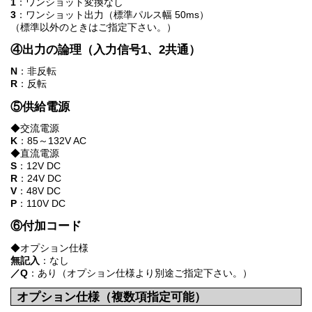
1
：ワンショット変換なし
3
：ワンショット出力（標準パルス幅 50ms）
（標準以外のときはご指定下さい。）
④出力の論理（入力信号1、2共通）
N
：非反転
R
：反転
⑤供給電源
◆交流電源
K
：85～132V AC
◆直流電源
S
：12V DC
R
：24V DC
V
：48V DC
P
：110V DC
⑥付加コード
◆オプション仕様
無記入
：なし
／Q
：あり（オプション仕様より別途ご指定下さい。）
オプション仕様（複数項指定可能）