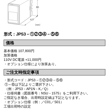
形式：JPS3－①②③④－⑤⑥
価格
基本価格 107,800円
加算価格
110V DC電源 +11,000円
・オプション仕様により加算あり。
ご注文時指定事項
・形式コード：JPS3－①②③④－⑤⑥
①～⑥は下記よりご選択下さい。
（例：JPS3－AP1N－K／Q）
・仕様伺書（図面番号：NSU－1575）をご利用下さい。
ご指定なき場合、出荷時設定値は下記となります。
・オプション仕様（例：／C01／S01）
工場出荷時の設定