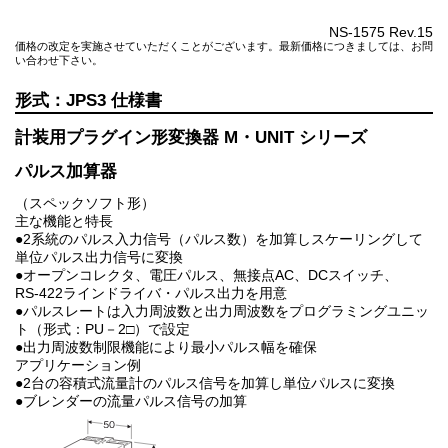
NS-1575 Rev.15
価格の改定を実施させていただくことがございます。最新価格につきましては、お問
い合わせ下さい。
JPS3
計装用プラグイン形変換器 M・UNIT シリーズ
パルス加算器
（スペックソフト形）
主な機能と特長
●2系統のパルス入力信号（パルス数）を加算しスケーリングして
単位パルス出力信号に変換
●オープンコレクタ、電圧パルス、無接点AC、DCスイッチ、
RS-422ラインドライバ・パルス出力を用意
●パルスレートは入力周波数と出力周波数をプログラミングユニッ
ト（形式：PU－2□）で設定
●出力周波数制限機能により最小パルス幅を確保
アプリケーション例
●2台の容積式流量計のパルス信号を加算し単位パルスに変換
●ブレンダーの流量パルス信号の加算