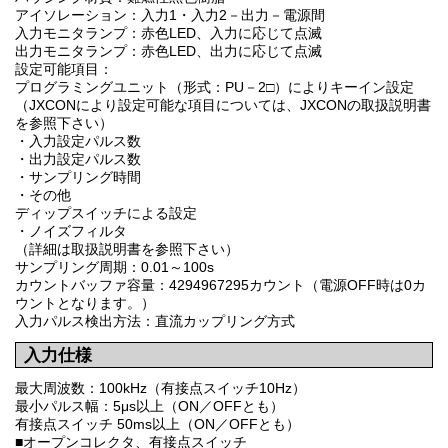
アイソレーション：入力1・入力2－出力－電源間
入力モニタランプ：赤色LED、入力に応じて点滅
出力モニタランプ：赤色LED、出力に応じて点滅
設定可能項目：
プログラミングユニット（形式：PU－2□）によりキーイン設定
（JXCONにより設定可能な項目については、JXCONの取扱説明書
を参照下さい）
・入力設定パルス数
・出力設定パルス数
・サンプリング時間
・その他
ディップスイッチによる設定
・ノイズフィルタ
（詳細は取扱説明書を参照下さい）
サンプリング周期：0.01～100s
カウントバッファ容量：4294967295カウント（電源OFF時は0カ
ウントとなります。）
入力パルス検出方法：直流カップリング方式
入力仕様
最大周波数：100kHz（有接点スイッチ10Hz）
最小パルス幅：5μs以上（ON／OFFとも）
有接点スイッチ 50ms以上（ON／OFFとも）
■オープンコレクタ、有接点スイッチ