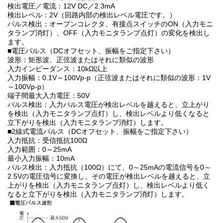
検出電圧／電流：12V DC／2.3mA
検出レベル：2V（回路内部の検出レベル電圧です。）
パルス検出：オープンコレクタ、有接点スイッチのON（入力モニ
タランプ消灯）、OFF（入力モニタランプ点灯）の変化を検出し
ます。
■電圧パルス（DCオフセット、振幅をご指定下さい）
波形：矩形波、正弦波またはそれに類似の波形
入力インピーダンス：10kΩ以上
入力振幅：0.1V～100Vp-p（正弦波またはそれに類似の波形：1V
～100Vp-p）
端子間最大入力電圧：50V
パルス検出：入力パルス電圧が検出レベルを越えると、立上がり
を検出（入力モニタランプ点灯）し、検出レベルより低くなると
立下がりを検出（入力モニタランプ消灯）します。
■2線式電流パルス（DCオフセット、振幅をご指定下さい）
入力抵抗：受信抵抗100Ω
入力範囲：0～25mA
最小入力振幅：10mA
パルス検出：入力抵抗（100Ω）にて、0～25mAの電流信号を0～
2.5Vの電圧信号に変換し、その電圧が検出レベルを越えると、立
上がりを検出（入力モニタランプ点灯）し、検出レベルより低く
なると立下がりを検出（入力モニタランプ消灯）します。