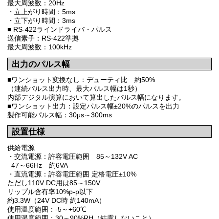
最大周波数：20Hz
・立上がり時間：5ms
・立下がり時間：3ms
■ RS-422ラインドライバ・パルス
送信素子：RS-422準拠
最大周波数：100kHz
出力のパルス幅
■ワンショット変換なし：デューティ比 約50%
（連続パルス出力時、最大パルス幅は1秒）
内部デジタル演算において算出したパルス幅になります。
■ワンショット出力：設定パルス幅±20%のパルスを出力
製作可能パルス幅：30μs～300ms
設置仕様
供給電源
・交流電源：許容電圧範囲 85～132V AC
47～66Hz 約6VA
・直流電源：許容電圧範囲 定格電圧±10%
ただし110V DC用は85～150V
リップル含有率10%p-p以下
約3.3W（24V DC時 約140mA）
使用温度範囲：-5～+60℃
使用湿度範囲：30～90%RH（結露しないこと）