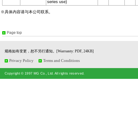
series use)
※具体内容请与本公司联系。
Page top
规格如有变更，恕不另行通知。[
Warranty
: PDF, 24KB]
Privacy Policy
Terms and Conditions
Copyright © 1997 MG Co., Ltd. All rights reserved.