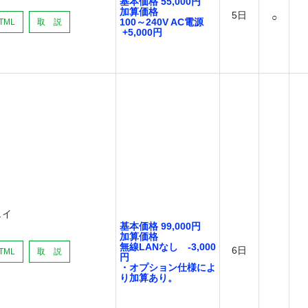
基本価格 55,000円
加算価格
5日
○
100～240V AC電源
TML
取 説
+5,000円
ェイ
基本価格 99,000円
加算価格
無線LANなし -3,000
6日
TML
取 説
円
・オプション仕様によ
り加算あり。