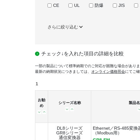
CE
UL
防爆
JIS
さらに絞り込む
チェック↓を入れた項目の詳細を比較
一部の製品について標準納期でのご対応が困難な場合がありま
最新の納期状況につきましては、
オンライン価格照会
にてご確
1
お勧
シリーズ名称
製品名
め
DL8シリーズ
Ethernet／RS-485変換
GR8シリーズ
（Modbus用）
通信変換器