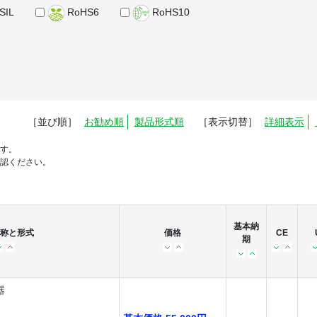
SIL
RoHS6
RoHS10
［並び順］
お勧め順
製品形式順
［表示切替］
詳細表示
す。
認ください。
基本納
称と形式
価格
CE
期
器