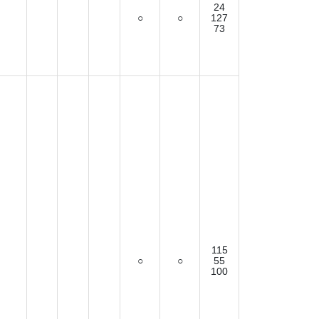
24
○
○
127
73
115
○
○
55
100