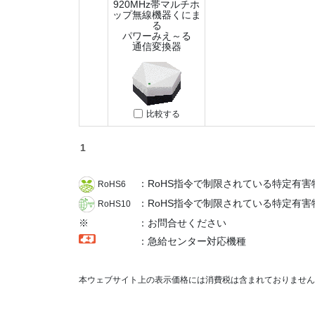
920MHz帯マルチホ
ップ無線機器くにま
る
パワーみえ～る
通信変換器
比較する
1
：RoHS指令で制限されている特定有
RoHS6
：RoHS指令で制限されている特定有害
RoHS10
※
：お問合せください
：急給センター対応機種
本ウェブサイト上の表示価格には消費税は含まれておりません