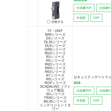
GR8-EM
仕様書PDF
仕様書H
外形図
DXF
比較する
72・UNIT
BA9シリーズ
D3シリーズ
DL30シリーズ
DL8シリーズ
GR8シリーズ
IB10シリーズ
R3シリーズ
R5シリーズ
R6Dシリーズ
R6Nシリーズ
R6Sシリーズ
R7シリーズ
セキュリティゲートウ
R9シリーズ
RGPシリーズ
SG6
SCADALINX ソフト
ウェア製品
仕様書PDF
仕様書H
SGシリーズ
TR30シリーズ
外形図
DXF
WL40シリーズ
インテリジェントタ
ワー