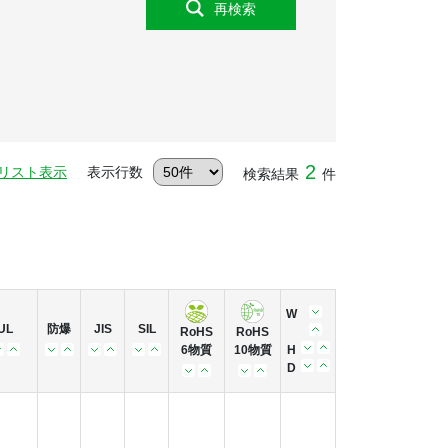
再検索
2
リスト表示
表示行数
検索結果
件
W
UL
防爆
JIS
SIL
RoHS
RoHS
6物質
10物質
H
D