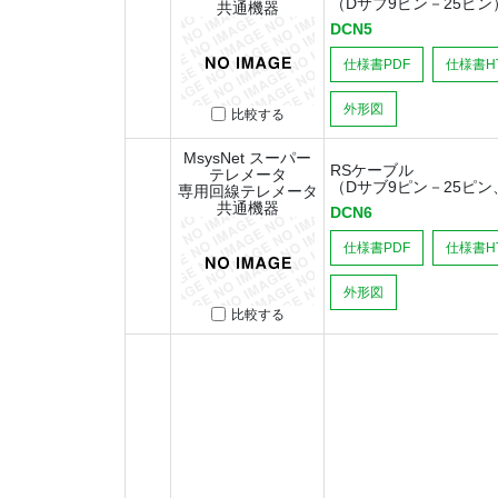
（Dサブ9ピン－25ピン
共通機器
DCN5
仕様書PDF
仕様書H
外形図
比較する
MsysNet スーパー
RSケーブル
テレメータ
（Dサブ9ピン－25ピ
専用回線テレメータ
共通機器
DCN6
仕様書PDF
仕様書H
外形図
比較する