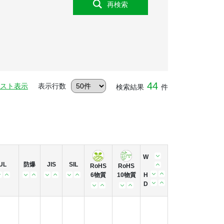
再検索
44
スト表示
表示行数
検索結果
件
W
UL
防爆
JIS
SIL
RoHS
RoHS
6物質
10物質
H
D