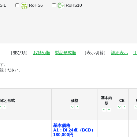
SIL
RoHS6
RoHS10
［並び順］
お勧め順
製品形式順
［表示切替］
詳細表示
リ
す。
認ください。
基本納
称と形式
価格
CE
期
基本価格
A1：Di 24点（BCD）
180,000円