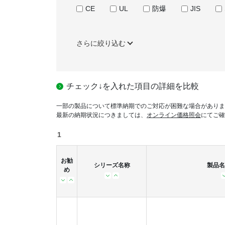
CE
UL
防爆
JIS
さらに絞り込む
チェック↓を入れた項目の詳細を比較
一部の製品について標準納期でのご対応が困難な場合がありま
最新の納期状況につきましては、
オンライン価格照会
にてご確
1
お勧
シリーズ名称
製品名
め