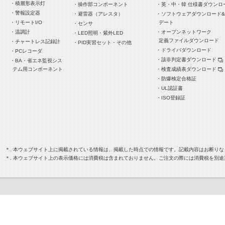
・積層形表示灯
・操作部コンポーネント
・英・中・韓 仕様書ダウンロ
・警報設定器
・避雷器（アレスタ）
・ソフトウェアダウンロード
・リモートI/O
デート
・センサ
・温調計
・オープンネットワーク
・LED照明・紫外LED
定義ファイルダウンロード
・チャートレス記録計
・PID実習セット・その他
・ドライバダウンロード
・PCレコーダ
・該非判定書ダウンロード
・BA・省エネ監視シス
テム用コンポーネント
・検査成績表ダウンロード
・防爆検定合格証
・UL認証書
・ISO登録証
＊. 本ウェブサイト上に掲載されている情報は、掲載した時点での情報です。記載内容はお断り
＊. 本ウェブサイト上の表示価格には消費税は含まれておりません。ご注文の際には消費税を別