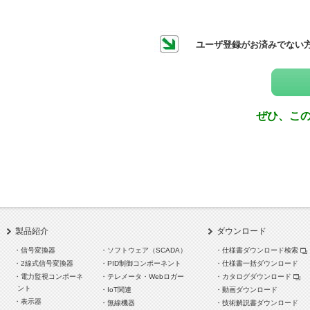
BA・省エネ監視システム用
コンポーネント
ユーザ登録がお済みでない
ぜひ、こ
製品紹介
ダウンロード
・信号変換器
・ソフトウェア（SCADA）
・仕様書ダウンロード検索
・2線式信号変換器
・PID制御コンポーネント
・仕様書一括ダウンロード
・電力監視コンポーネ
・テレメータ・Webロガー
・カタログダウンロード
ント
・IoT関連
・動画ダウンロード
・表示器
・無線機器
・技術解説書ダウンロード