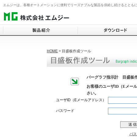
エムジーは、各種オートメーションに便利でリーズナブルな製品を供給し続けるとともに
HOME
> 目盛板作成ツール
信号変換器
仕様書ダウンロード検索
ソフトウェア（SCADA）
2線式信号変換器
仕様書一括ダウンロード
PID制御コンポーネント
電力監視コンポーネント
カタログダウンロード
テレメータ・Webロガー
バーグラフ指示計 目盛板
表示器
動画ダウンロード
IoT関連
お客様のユーザID（Eメー
積層形表示灯
技術解説書ダウンロード
無線機器
さい。
警報設定器
英・中・韓 仕様書ダウン
操作部コンポーネント
ユーザID（Eメールアドレス）
リモートI/O
ソフトウェアダウンロード
避雷器（アレスタ）
パスワード
ト
温調計
センサ
チャートレス記録計
LED照明・紫外LED
パス
PCレコーダ
PID実習セット・その他