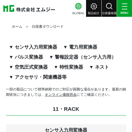
GLOBAL
製品紹介
仕様書検索
MENU
ホーム
仕様書ダウンロード
▼ センサ入力用変換器
▼ 電力用変換器
▼ パルス変換器
▼ 警報設定器（センサ入力用）
▼ 空気圧式変換器
▼ 特性変換器
▼ ネスト
▼ アクセサリ・関連機器等
一部の製品について標準納期でのご対応が困難な場合があります。
最新の納
期状況につきましては、
オンライン価格照会
にてご確認ください。
11・RACK
センサ入力用変換器