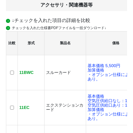
アクセサリ・関連機器等
↓チェックを入れた項目の詳細を比較
チェックを入れた仕様書PDFファイルを一括ダウンロード↓
比較
形式
製品名
価格
基本価格 5,500円
加算価格
11BWC
スルーカード
・オプション仕様によ
あり。
基本価格
空気圧供給口なし：11,0
エクステンションカ
空気圧供給口あり：16,5
11EC
ード
加算価格
・オプション仕様によ
あり。