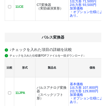
1出力形 71,500円
CT変換器
2出力形 93,500円
11CE
（実効値演算形）
加算価格
・オプション仕様によ
あり。
パルス変換器
↓チェックを入れた項目の詳細を比較
チェックを入れた仕様書PDFファイルを一括ダウンロード↓
比較
形式
製品名
価格
基本価格
パルスアナログ変換
1出力形 107,800円
器
2出力形 129,800円
11JPA
（スペックソフト
加算価格
形）
・オプション仕様によ
あり。