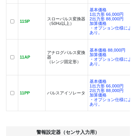
基本価格
1出力形 66,000円
スローパルス変換器
2出力形 88,000円
11SP
（50Hz以上）
加算価格
・オプション仕様によ
あり。
基本価格 88,000円
アナログパルス変換
加算価格
11AP
器
・オプション仕様によ
（レンジ固定形）
あり。
基本価格
1出力形 66,000円
2出力形 88,000円
11PP
パルスアイソレータ
加算価格
・オプション仕様によ
あり。
警報設定器（センサ入力用）