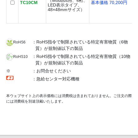
（Modbus用、4桁、
TC10CM
基本価格 70,200円
LED表示タイプ、
48×48mmサイズ）
：RoHS指令で制限されている特定有害物質（6物
RoHS6
質）が規制値以下の製品
：RoHS指令で制限されている特定有害物質（10物
RoHS10
質）が規制値以下の製品
※
：お問合せください
：急給センター対応機種
本ウェブサイト上の表示価格には消費税は含まれておりません。ご注文の際
には消費税を別途頂戴いたします。