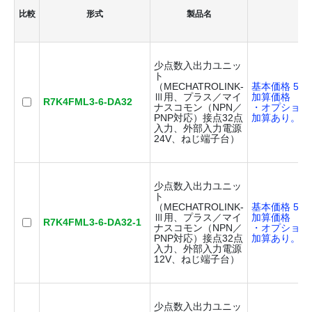
比較
形式
製品名
価
少点数入出力ユニッ
ト
（MECHATROLINK-
基本価格 50,
Ⅲ用、プラス／マイ
加算価格
R7K4FML3-6-DA32
ナスコモン（NPN／
・オプション
PNP対応）接点32点
加算あり。
入力、外部入力電源
24V、ねじ端子台）
少点数入出力ユニッ
ト
（MECHATROLINK-
基本価格 50,
Ⅲ用、プラス／マイ
加算価格
R7K4FML3-6-DA32-1
ナスコモン（NPN／
・オプション
PNP対応）接点32点
加算あり。
入力、外部入力電源
12V、ねじ端子台）
少点数入出力ユニッ