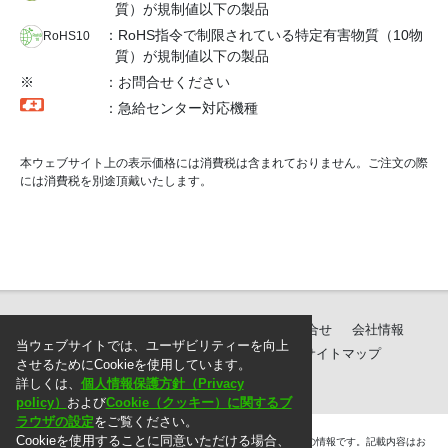
質）が規制値以下の製品
：RoHS指令で制限されている特定有害物質（10物
RoHS10
質）が規制値以下の製品
※
：お問合せください
：急給センター対応機種
本ウェブサイト上の表示価格には消費税は含まれておりません。ご注文の際
には消費税を別途頂戴いたします。
製品紹介
ダウンロード
サポート・お問合せ
会社情報
当ウェブサイトでは、ユーザビリティーを向上
個人情報保護方針
ご注文に際して
サイトマップ
させるためにCookieを使用しています。
詳しくは、
個人情報保護方針（Privacy
policy）
および
Cookie（クッキー）に関するブ
ラウザの設定
をご覧ください。
Cookieを使用することに同意いただける場合、
＊. 本ウェブサイト上に掲載されている情報は、掲載した時点での情報です。記載内容はお