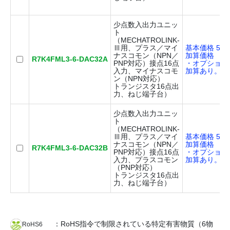
少点数入出力ユニッ
ト
（MECHATROLINK-
Ⅲ用、プラス／マイ
基本価格 50,
ナスコモン（NPN／
加算価格
R7K4FML3-6-DAC32A
PNP対応）接点16点
・オプション
入力、マイナスコモ
加算あり。
ン（NPN対応）
トランジスタ16点出
力、ねじ端子台）
少点数入出力ユニッ
ト
（MECHATROLINK-
Ⅲ用、プラス／マイ
基本価格 50,
ナスコモン（NPN／
加算価格
R7K4FML3-6-DAC32B
PNP対応）接点16点
・オプション
入力、プラスコモン
加算あり。
（PNP対応）
トランジスタ16点出
力、ねじ端子台）
：RoHS指令で制限されている特定有害物質（6物
RoHS6