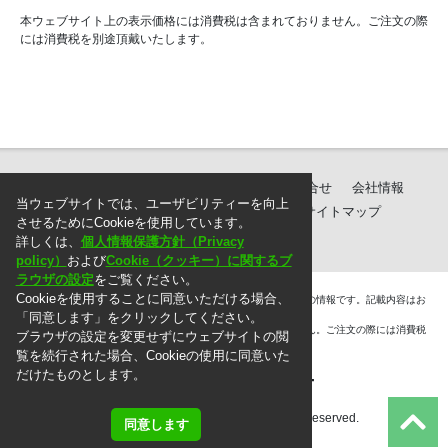
本ウェブサイト上の表示価格には消費税は含まれておりません。ご注文の際
には消費税を別途頂戴いたします。
製品紹介
ダウンロード
サポート・お問合せ
会社情報
当ウェブサイトでは、ユーザビリティーを向上
個人情報保護方針
ご注文に際して
サイトマップ
させるためにCookieを使用しています。
詳しくは、
個人情報保護方針（Privacy
policy）
および
Cookie（クッキー）に関するブ
ラウザの設定
をご覧ください。
Cookieを使用することに同意いただける場合、
＊. 本ウェブサイト上に掲載されている情報は、掲載した時点での情報です。記載内容はお
断りなしに変更することがありますのでご了承ください。
「同意します」をクリックしてください。
＊. 本ウェブサイト上の表示価格には消費税は含まれておりません。ご注文の際には消費税
ブラウザの設定を変更せずにウェブサイトの閲
を別途頂戴いたします。
覧を続行された場合、Cookieの使用に同意いた
だけたものとします。
Copyright © 2010 MG Co., Ltd. All rights reserved.
同意します