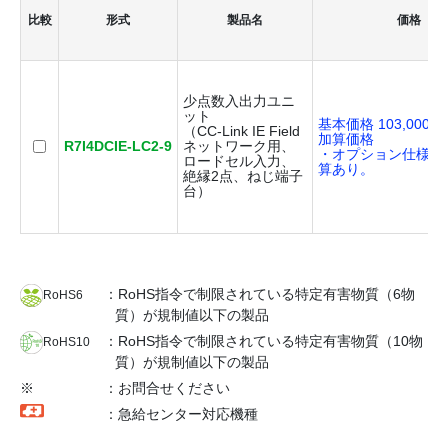
比較
形式
製品名
価格
少点数入出力ユニ
ット
基本価格 103,000円
（CC-Link IE Field
加算価格
R7I4DCIE-LC2-9
ネットワーク用、
・オプション仕様に
ロードセル入力、
算あり。
絶縁2点、ねじ端子
台）
：RoHS指令で制限されている特定有害物質（6物
RoHS6
質）が規制値以下の製品
：RoHS指令で制限されている特定有害物質（10物
RoHS10
質）が規制値以下の製品
※
：お問合せください
：急給センター対応機種