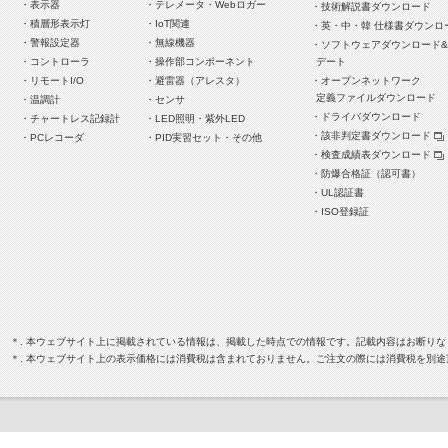
・表示器
・テレメータ・Webロガー
・技術解説書ダウンロード
・積層形表示灯
・IoT関連
・英・中・韓 仕様書ダウンロ
・警報設定器
・無線機器
・ソフトウェアダウンロード
・コントローラ
・操作部コンポーネント
デート
・リモートI/O
・避雷器（アレスタ）
・オープンネットワーク
定義ファイルダウンロード
・温調計
・センサ
・ドライバダウンロード
・チャートレス記録計
・LED照明・紫外LED
・該非判定書ダウンロード
・PCレコーダ
・PID実習セット・その他
・検査成績表ダウンロード
・防爆合格証（認可書）
・UL認証書
・ISO登録証
＊. 本ウェブサイト上に掲載されている情報は、掲載した時点での情報です。記載内容はお断り
＊. 本ウェブサイト上の表示価格には消費税は含まれておりません。ご注文の際には消費税を別