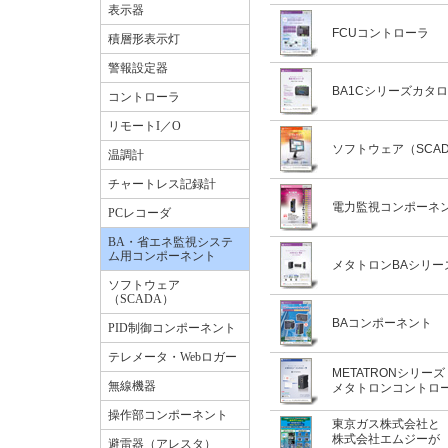
表示器
LED照明・紫外LED
PCレコーダ
FCUコントローラ
積層形表示灯
PID実習セット・その他
警報設定器
BA1Cシリーズカタ
コントローラ
リモートI／O
ソフトウェア（SCA
温調計
チャートレス記録計
電力監視コンポーネ
PCレコーダ
BA・省エネ監視システ
ム用コンポーネント
メタトロンBAシリー
ソフトウェア
（SCADA）
BAコンポーネント
PID制御コンポーネント
テレメータ・Webロガー
METATRONシリーズ
無線機器
メタトロンコントロ
操作部コンポーネント
東京ガス株式会社と
株式会社エムジーが
避雷器（アレスタ）