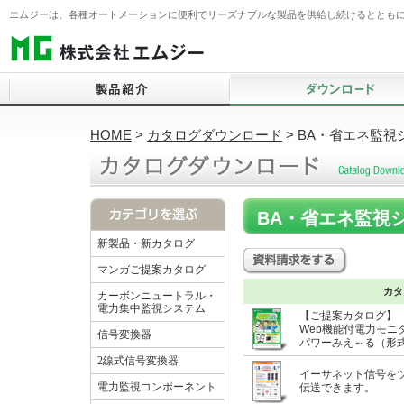
エムジーは、各種オートメーションに便利でリーズナブルな製品を供給し続けるとともに
HOME
>
カタログダウンロード
>
BA・省エネ監視
信号変換器
仕様書ダウンロード検索
BA・省エネ監視システム
コンポーネント
2線式信号変換器
仕様書一括ダウンロード
ソフトウェア（SCADA）
電力監視コンポーネント
カタログダウンロード
BA・省エネ監視
PID制御コンポーネント
表示器
動画ダウンロード
新製品・新カタログ
テレメータ・Webロガー
積層形表示灯
技術解説書ダウンロード
マンガご提案カタログ
IoT関連
警報設定器
英・中・韓 仕様書ダウン
カタ
カーボンニュートラル・
電力集中監視システム
無線機器
【ご提案カタログ】
コントローラ
ソフトウェアダウンロード
Web機能付電力モ
信号変換器
ト
操作部コンポーネント
パワーみえ～る（形式
リモートI/O
2線式信号変換器
避雷器（アレスタ）
イーサネット信号をツ
温調計
電力監視コンポーネント
伝送できます。
センサ
チャートレス記録計