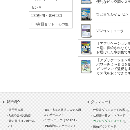
便利なビル空調シス
センサ
ひと目でわかる セン
LED照明・紫外LED
PID実習セット・その他
VAVコントローラ
【アプリケーション
市場に供給されなく
お届けした事例集で
【アプリケーション
パワーみえ〜る Gを
ガスデマンド監視を
ガス代を安くできま
製品紹介
ダウンロード
・信号変換器
・BA・省エネ監視システム用
・仕様書ダウンロード検索
コンポーネント
・2線式信号変換器
・仕様書一括ダウンロード
・ソフトウェア（SCADA）
・電力監視コンポーネ
・カタログダウンロード
ント
・PID制御コンポーネント
・動画ダウンロード